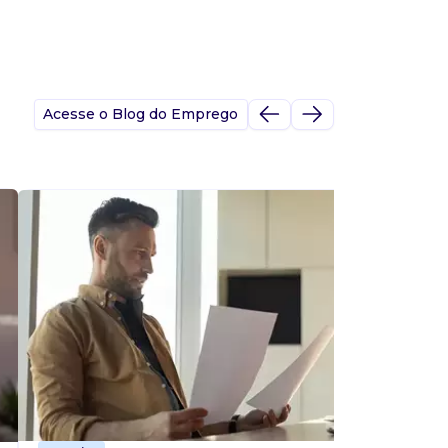
Acesse o Blog do Emprego
A
s
p