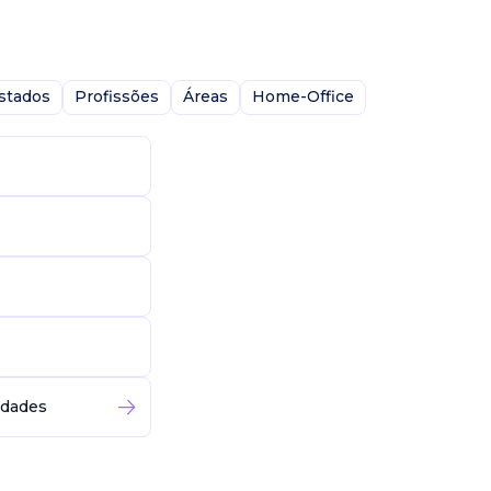
stados
Profissões
Áreas
Home-Office
idades