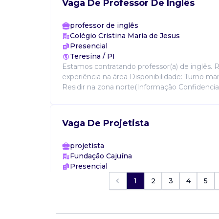
Vaga De Professor De Inglês
professor de inglês
Colégio Cristina Maria de Jesus
Presencial
Teresina / PI
Estamos contratando professor(a) de inglês. R
experiência na área Disponibilidade: Turno ma
Residir na zona norte(Informação Confidencial) 
Vaga De Projetista
projetista
Fundação Cajuína
Presencial
Teresina / PI
1
2
3
4
5
Estamos contratando os seguintes profissiona
projetos sociais junto à comunidade: - Pedago
social - Psicólogo - Advogado - Geógrafo - Soci