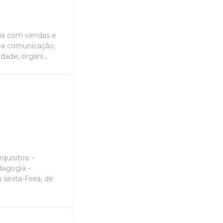
cia com vendas e
Boa comunicação,
dade, organi...
uisitos: -
dagogia -
sexta-Feira, de