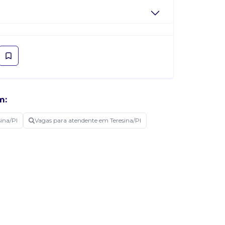
m:
ina/PI
Vagas para atendente em Teresina/PI