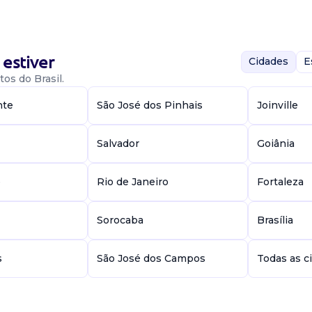
estiver
Cidades
E
os do Brasil.
nte
São José dos Pinhais
Joinville
onal no e-Mail
...
Salvador
Goiânia
e
Rio de Janeiro
Fortaleza
Sorocaba
Brasília
s
São José dos Campos
Todas as c
quei. Endereço:
 Pi. Salário: R$
co. Ho...