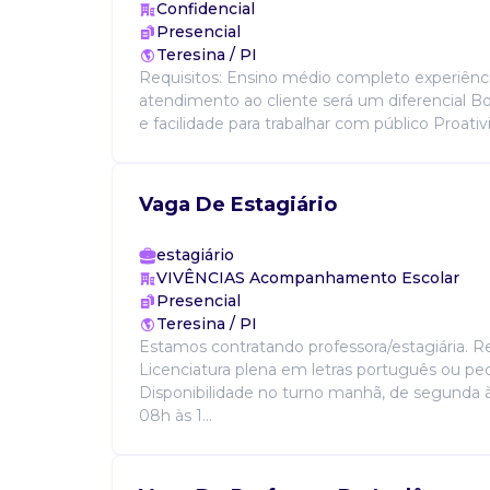
Confidencial
Presencial
Teresina / PI
Requisitos: Ensino médio completo experiên
atendimento ao cliente será um diferencial 
e facilidade para trabalhar com público Proativi
Vaga De Estagiário
estagiário
VIVÊNCIAS Acompanhamento Escolar
Presencial
Teresina / PI
Estamos contratando professora/estagiária. Req
Licenciatura plena em letras português ou pe
Disponibilidade no turno manhã, de segunda à 
08h às 1...