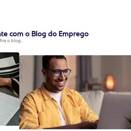
ente com o Blog do Emprego
ira o blog…
oquei.
i - Teresina - Pi.
 odontológic...