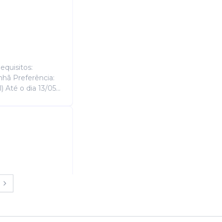
equisitos:
nhã Preferência:
Até o dia 13/05...
is para atuar em
go - Assistente
ólogo....