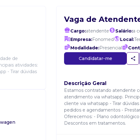
Vaga de Atendent
Cargo:
atendente
Salário:
a 
Empresa:
Fonomed
Local:
Te
Modalidade:
Presencial
Cont
Candidatar-me
idade de
cipais atividades:
p - Tirar dúvidas
Descrição Geral
Estamos contratando atendente c
atendimento via whatsapp. Principa
cliente via whatsapp - Tirar dúvid
pedidos e agendamentos - Prestar 
Oferecemos: - Plano odontológico -
kswagen
Descontos em tratamentos.