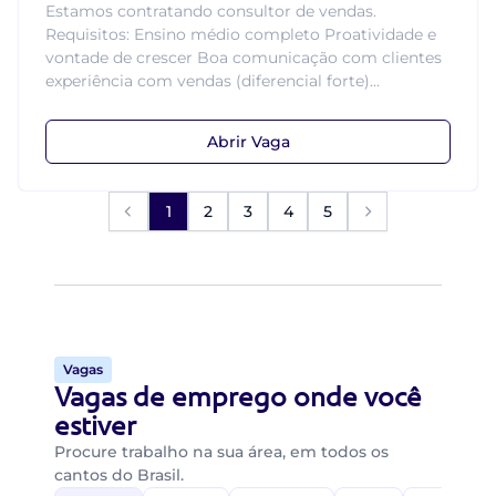
Estamos contratando consultor de vendas.
Requisitos: Ensino médio completo Proatividade e
vontade de crescer Boa comunicação com clientes
experiência com vendas (diferencial forte)...
Abrir Vaga
1
2
3
4
5
Vagas
Vagas de emprego onde você
estiver
Procure trabalho na sua área, em todos os
cantos do Brasil.