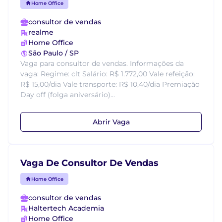
Home Office
consultor de vendas
realme
Home Office
São Paulo / SP
Vaga para consultor de vendas. Informações da
vaga: Regime: clt Salário: R$ 1.772,00 Vale refeição:
R$ 15,00/dia Vale transporte: R$ 10,40/dia Premiação
Day off (folga aniversário)...
Abrir Vaga
Vaga De Consultor De Vendas
Home Office
consultor de vendas
Haltertech Academia
Home Office