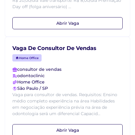
R$ 20,00/dia Vale transporte: R$ 8,00/dia Premiação
Day off (folga aniversário) ...
Abrir Vaga
Vaga De Consultor De Vendas
Home Office
consultor de vendas
odontoclinic
Home Office
São Paulo / SP
Vaga para consultor de vendas. Requisitos: Ensino
médio completo experiência na área Habilidades
em negociação experiência prévia na área de
odontologia será um diferencial Capacid...
Abrir Vaga