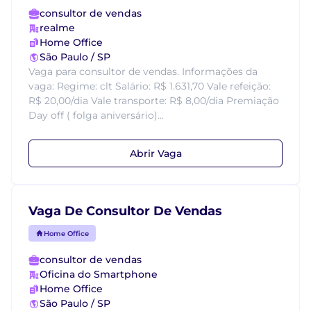
consultor de vendas
realme
Home Office
São Paulo / SP
Vaga para consultor de vendas. Informações da
vaga: Regime: clt Salário: R$ 1.631,70 Vale refeição:
R$ 20,00/dia Vale transporte: R$ 8,00/dia Premiação
Day off ( folga aniversário)...
Abrir Vaga
Vaga De Consultor De Vendas
Home Office
consultor de vendas
Oficina do Smartphone
Home Office
São Paulo / SP