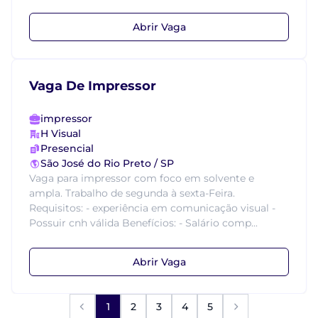
Abrir Vaga
Vaga De Impressor
impressor
H Visual
Presencial
São José do Rio Preto / SP
Vaga para impressor com foco em solvente e
ampla. Trabalho de segunda à sexta-Feira.
Requisitos: - experiência em comunicação visual -
Possuir cnh válida Benefícios: - Salário comp...
Abrir Vaga
1
2
3
4
5