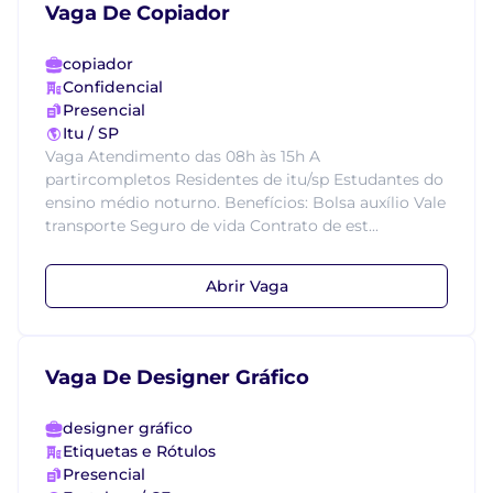
Vaga De Copiador
copiador
Confidencial
Presencial
Itu / SP
Vaga Atendimento das 08h às 15h A
partircompletos Residentes de itu/sp Estudantes do
ensino médio noturno. Benefícios: Bolsa auxílio Vale
transporte Seguro de vida Contrato de est...
Abrir Vaga
Vaga De Designer Gráfico
designer gráfico
Etiquetas e Rótulos
Presencial