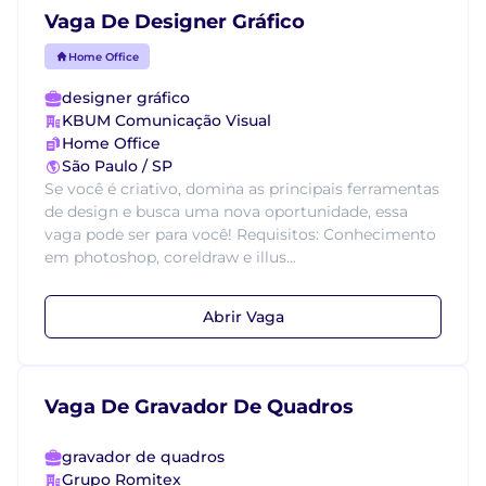
Vaga De Designer Gráfico
Home Office
designer gráfico
KBUM Comunicação Visual
Home Office
São Paulo / SP
Se você é criativo, domina as principais ferramentas
de design e busca uma nova oportunidade, essa
vaga pode ser para você! Requisitos: Conhecimento
em photoshop, coreldraw e illus...
Abrir Vaga
Vaga De Gravador De Quadros
gravador de quadros
Grupo Romitex