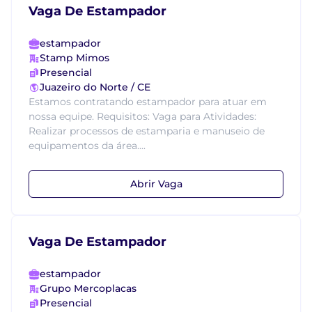
Vaga De Estampador
estampador
Stamp Mimos
Presencial
Juazeiro do Norte / CE
Estamos contratando estampador para atuar em
nossa equipe. Requisitos: Vaga para Atividades:
Realizar processos de estamparia e manuseio de
equipamentos da área....
Abrir Vaga
Vaga De Estampador
estampador
Grupo Mercoplacas
Presencial