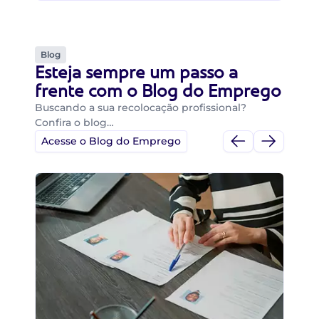
Blog
Esteja sempre um passo a
frente com o Blog do Emprego
Buscando a sua recolocação profissional?
Confira o blog…
Acesse o Blog do Emprego
Di
Di
B
O 
um
ca
o 
de 