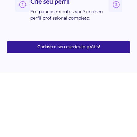
Crie seu perfil
Pree
Em poucos minutos você cria seu
Fique
perfil profissional completo.
prior
Cadastre seu currículo grátis!