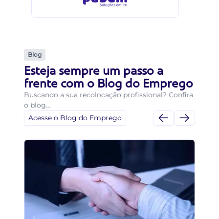
Blog
Esteja sempre um passo a
frente com o Blog do Emprego
Buscando a sua recolocação profissional? Confira
o blog…
Acesse o Blog do Emprego
Di
Di
p
Vo
em