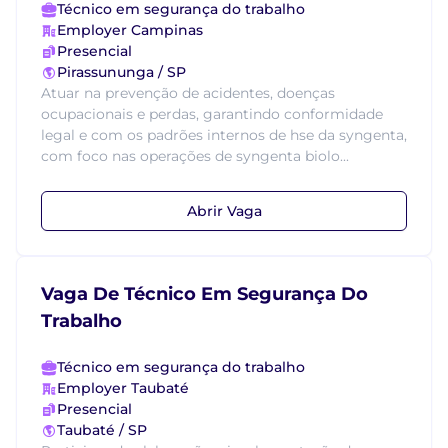
Técnico em segurança do trabalho
Employer Campinas
Presencial
Pirassununga / SP
Atuar na prevenção de acidentes, doenças
ocupacionais e perdas, garantindo conformidade
legal e com os padrões internos de hse da syngenta,
com foco nas operações de syngenta biolo...
Abrir Vaga
Vaga De Técnico Em Segurança Do
Trabalho
Técnico em segurança do trabalho
Employer Taubaté
Presencial
Taubaté / SP