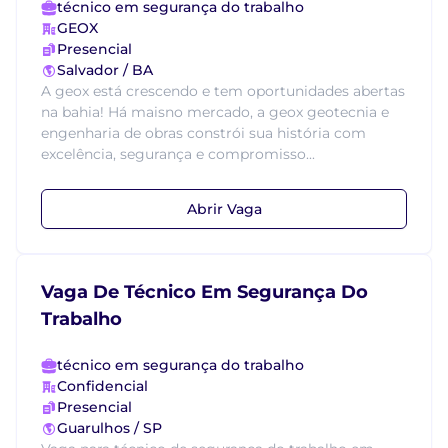
técnico em segurança do trabalho
GEOX
Presencial
Salvador / BA
A geox está crescendo e tem oportunidades abertas
na bahia! Há maisno mercado, a geox geotecnia e
engenharia de obras constrói sua história com
excelência, segurança e compromisso...
Abrir Vaga
Vaga De Técnico Em Segurança Do
Trabalho
técnico em segurança do trabalho
Confidencial
Presencial
Guarulhos / SP