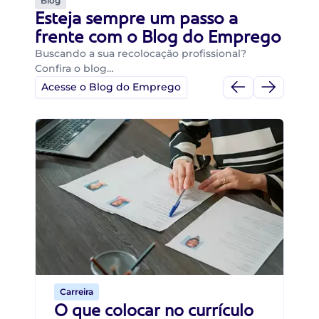
Blog
Esteja sempre um passo a
frente com o Blog do Emprego
Buscando a sua recolocação profissional?
Confira o blog…
Acesse o Blog do Emprego
Di
Di
B
O 
um
ca
o 
de 
Carreira
O que colocar no currículo