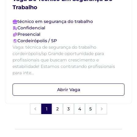
Trabalho
técnico em segurança do trabalho
Confidencial
Presencial
Cordeirópolis / SP
Vaga: técnica de segurança do trabalho
cordeirópolis/sp Grande oportunidade para
profissionais que buscam crescimento e
estabilidade! Estamos contratando profissionais
para inte...
Abrir Vaga
1
2
3
4
5