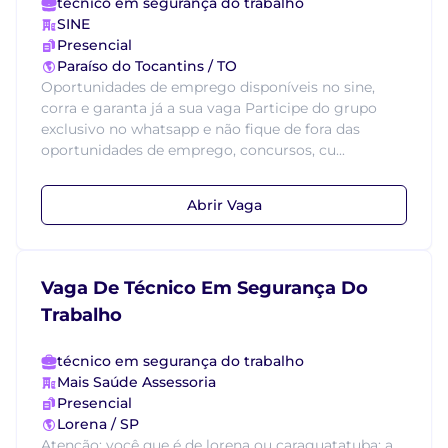
técnico em segurança do trabalho
SINE
Presencial
Paraíso do Tocantins / TO
Oportunidades de emprego disponíveis no sine,
corra e garanta já a sua vaga Participe do grupo
exclusivo no whatsapp e não fique de fora das
oportunidades de emprego, concursos, cu...
Abrir Vaga
Vaga De Técnico Em Segurança Do
Trabalho
técnico em segurança do trabalho
Mais Saúde Assessoria
Presencial
Lorena / SP
Atenção: você que é de lorena ou caraguatatuba: a