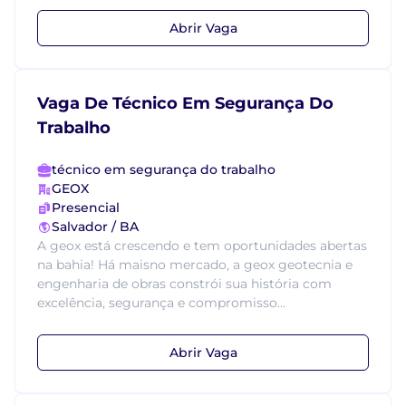
Abrir Vaga
Vaga De Técnico Em Segurança Do
Trabalho
técnico em segurança do trabalho
GEOX
Presencial
Salvador / BA
A geox está crescendo e tem oportunidades abertas
na bahia! Há maisno mercado, a geox geotecnia e
engenharia de obras constrói sua história com
excelência, segurança e compromisso...
Abrir Vaga