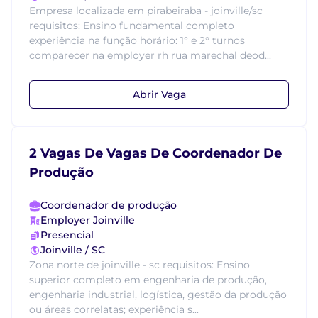
Empresa localizada em pirabeiraba - joinville/sc
requisitos: Ensino fundamental completo
experiência na função horário: 1° e 2° turnos
comparecer na employer rh rua marechal deod...
Abrir Vaga
2 Vagas De Vagas De Coordenador De
Produção
Coordenador de produção
Employer Joinville
Presencial
Joinville / SC
Zona norte de joinville - sc requisitos: Ensino
superior completo em engenharia de produção,
engenharia industrial, logística, gestão da produção
ou áreas correlatas; experiência s...