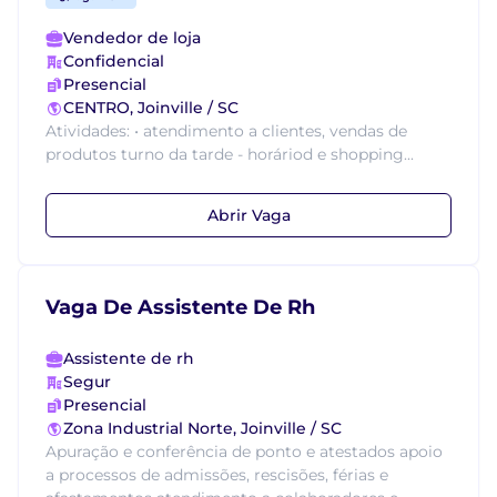
Vendedor de loja
Confidencial
Presencial
CENTRO, Joinville / SC
Atividades: • atendimento a clientes, vendas de
produtos turno da tarde - horáriod e shopping...
Abrir Vaga
Vaga De Assistente De Rh
Assistente de rh
Segur
Presencial
Zona Industrial Norte, Joinville / SC
Apuração e conferência de ponto e atestados apoio
a processos de admissões, rescisões, férias e