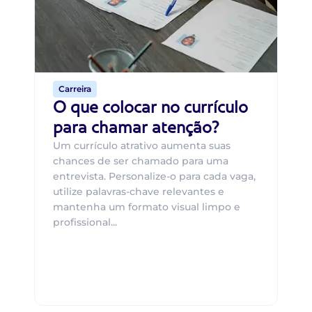
um
ca
o 
de 
Carreira
O que colocar no currículo
para chamar atenção?
Um currículo atrativo aumenta suas
chances de ser chamado para uma
entrevista. Personalize-o para cada vaga,
utilize palavras-chave relevantes e
mantenha um formato visual limpo e
profissional...