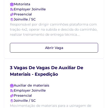
Motorista
Employer Joinville
Presencial
Joinville / SC
Responsável por dirigir caminhões plataforma com
tração 4x2, operar na subida e descida do caminhão,
realizar treinamento de entrega técnica....
Abrir Vaga
3 Vagas De Vagas De Auxiliar De
Materiais - Expedição
Auxiliar de materiais
Employer Joinville
Presencial
Joinville / SC
Movimentação de materiais para a usinagem de