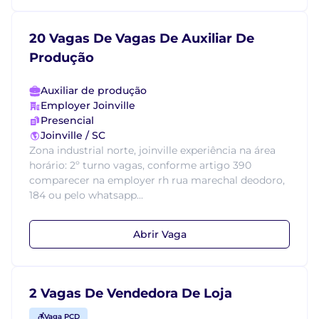
20 Vagas De Vagas De Auxiliar De
Produção
Auxiliar de produção
Employer Joinville
Presencial
Joinville / SC
Zona industrial norte, joinville experiência na área
horário: 2º turno vagas, conforme artigo 390
comparecer na employer rh rua marechal deodoro,
184 ou pelo whatsapp...
Abrir Vaga
2 Vagas De Vendedora De Loja
Vaga PCD