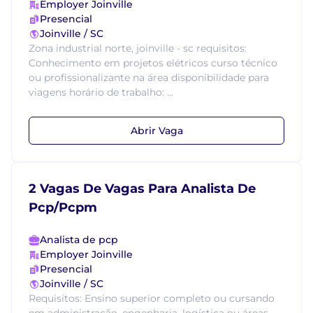
Employer Joinville
Presencial
Joinville / SC
Zona industrial norte, joinville - sc requisitos:
Conhecimento em projetos elétricos curso técnico
ou profissionalizante na área disponibilidade para
viagens horário de trabalho: ...
Abrir Vaga
2 Vagas De Vagas Para Analista De
Pcp/Pcpm
Analista de pcp
Employer Joinville
Presencial
Joinville / SC
Requisitos: Ensino superior completo ou cursando