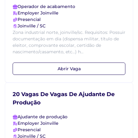
Operador de acabamento
Employer Joinville
Presencial
Joinville / SC
Zona industrial norte, joinville/sc. Requisitos: Possuir
documentação em dia (dispensa militar, título de
eleitor, comprovante escolar, certidão de
nascimento/casamento, etc...) h...
Abrir Vaga
20 Vagas De Vagas De Ajudante De
Produção
Ajudante de produção
Employer Joinville
Presencial
Joinville / SC