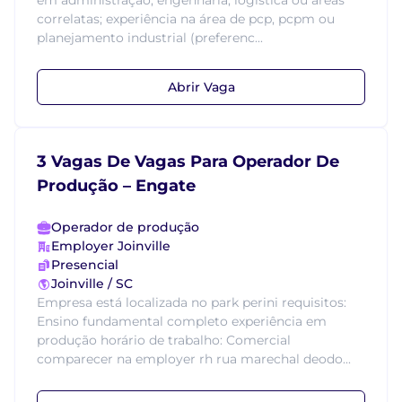
em administração, engenharia, logística ou áreas
correlatas; experiência na área de pcp, pcpm ou
planejamento industrial (preferenc...
Abrir Vaga
3 Vagas De Vagas Para Operador De
Produção – Engate
Operador de produção
Employer Joinville
Presencial
Joinville / SC
Empresa está localizada no park perini requisitos:
Ensino fundamental completo experiência em
produção horário de trabalho: Comercial
comparecer na employer rh rua marechal deodo...