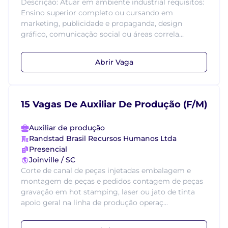
Descrição: Atuar em ambiente industrial requisitos:
Ensino superior completo ou cursando em
marketing, publicidade e propaganda, design
gráfico, comunicação social ou áreas correla...
Abrir Vaga
15 Vagas De Auxiliar De Produção (F/M)
Auxiliar de produção
Randstad Brasil Recursos Humanos Ltda
Presencial
Joinville / SC
Corte de canal de peças injetadas embalagem e
montagem de peças e pedidos contagem de peças
gravação em hot stamping, laser ou jato de tinta
apoio geral na linha de produção operaç...