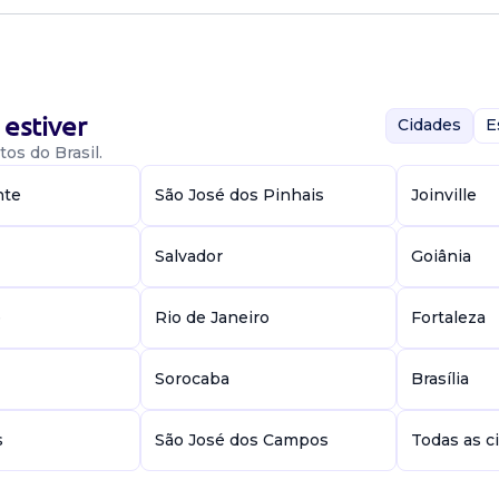
scavadeira Local:
adeira
estiver
Cidades
E
os do Brasil.
nte
São José dos Pinhais
Joinville
Salvador
Goiânia
, drenagem e
osicionamento
s, leveza,
e
Rio de Janeiro
Fortaleza
Sorocaba
Brasília
adeira
s
São José dos Campos
Todas as c