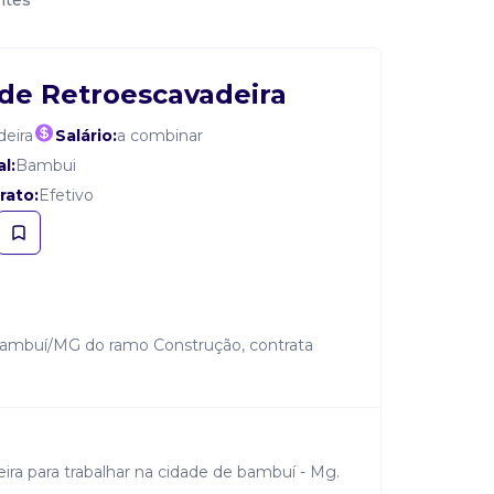
ntes
de Retroescavadeira
deira
Salário:
a combinar
l:
Bambui
rato:
Efetivo
Bambuí/MG do ramo Construção, contrata
ira para trabalhar na cidade de bambuí - Mg.