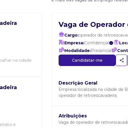
e mais 649 vagas de emprego releva
adeira
Vaga de Operador 
Cargo:
operador de retroescava
Empresa:
Confidencial
Loca
Modalidade:
Presencial
Cont
Candidatar-me
balhar na cidade
Descrição Geral
adeira
Empresa localizada na cidade de 
operador de retroescavadeira.
Atribuições
Vaga de operador de retroescavade
etidos e