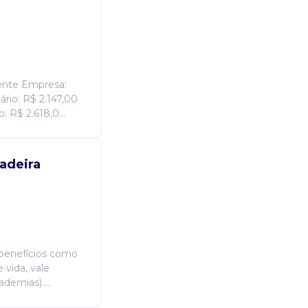
ente Empresa:
ário: R$ 2.147,00
: R$ 2.618,0...
adeira
 benefícios como
 vida, vale
demias)....