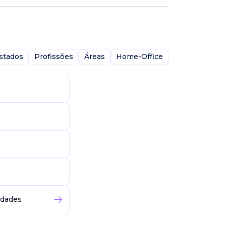
stados
Profissões
Áreas
Home-Office
idades