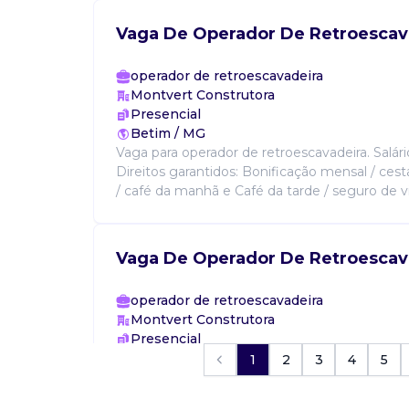
Vaga De Operador De Retroescav
operador de retroescavadeira
Montvert Construtora
Presencial
Betim / MG
Vaga para operador de retroescavadeira. Salár
Direitos garantidos: Bonificação mensal / cest
/ café da manhã e Café da tarde / seguro de vid
Vaga De Operador De Retroescav
operador de retroescavadeira
Montvert Construtora
Presencial
Betim / MG
1
2
3
4
5
Vagas abertas para as seguintes posições: - S
Operador de dumper - Bombeiro hidráulico - P