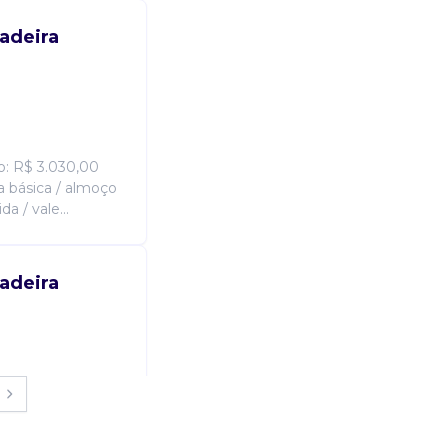
adeira
io: R$ 3.030,00
a básica / almoço
a / vale...
adeira
ervente -
edreiro -