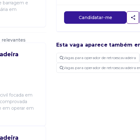
de barragem e
sária em
Candidatar-me
 relevantes
Esta vaga aparece também e
adeira
Vagas para operador de retroescavadeira
Vagas para operador de retroescavadeir
ivil focada em
a comprovada
de em operar em
adeira