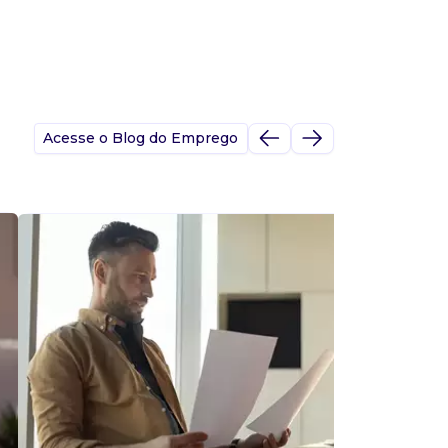
Acesse o Blog do Emprego
A
s