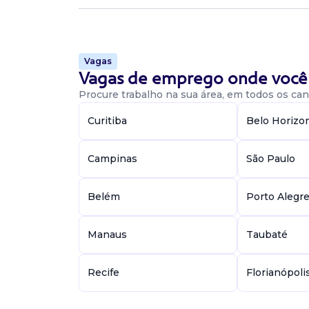
Pedreiro de acabamento - Operador de retroe
betig(Info...
Vagas
Vaga De Operador De Retroescav
Vagas de emprego onde você 
Procure trabalho na sua área, em todos os cant
Operador de retroescavadeira
COMDARPE
Curitiba
Belo Horizo
Presencial
Extrema / MG
Campinas
São Paulo
Atuar em obras de fundação - terraplanagem
pavimentação habilidades: - estabilidade e p
(sapatas, gestão de peso) - braço traseiro (vala
Belém
Porto Alegr
esquad...
Manaus
Taubaté
Vaga De Operador De Retroescav
Recife
Florianópoli
Operador de Retroescavadeira
Confidencial