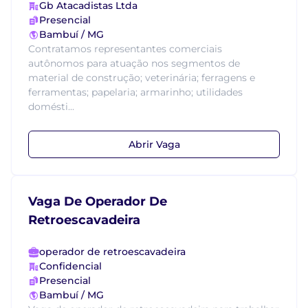
Gb Atacadistas Ltda
Presencial
Bambuí / MG
Contratamos representantes comerciais
autônomos para atuação nos segmentos de
material de construção; veterinária; ferragens e
ferramentas; papelaria; armarinho; utilidades
domésti...
Abrir Vaga
Vaga De Operador De
Retroescavadeira
operador de retroescavadeira
Confidencial
Presencial
Bambuí / MG