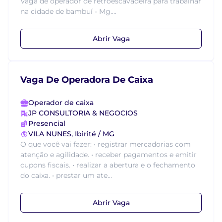
Vaga de operador de retroescavadeira para trabalhar
na cidade de bambuí - Mg....
Abrir Vaga
Vaga De Operadora De Caixa
Operador de caixa
JP CONSULTORIA & NEGOCIOS
Presencial
VILA NUNES, Ibirité / MG
O que você vai fazer: • registrar mercadorias com
atenção e agilidade. • receber pagamentos e emitir
cupons fiscais. • realizar a abertura e o fechamento
do caixa. • prestar um ate...
Abrir Vaga