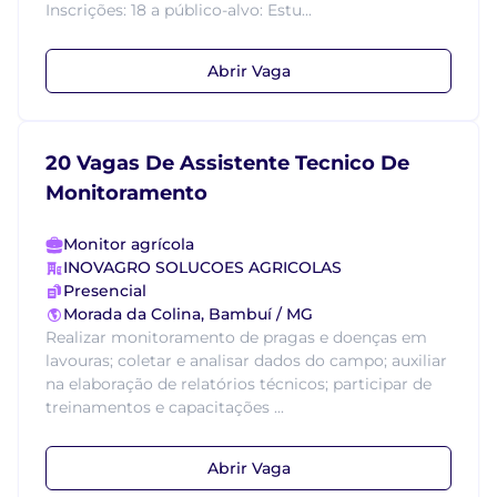
Inscrições: 18 a público-alvo: Estu...
Abrir Vaga
20 Vagas De Assistente Tecnico De
Monitoramento
Monitor agrícola
INOVAGRO SOLUCOES AGRICOLAS
Presencial
Morada da Colina, Bambuí / MG
Realizar monitoramento de pragas e doenças em
lavouras; coletar e analisar dados do campo; auxiliar
na elaboração de relatórios técnicos; participar de
treinamentos e capacitações ...
Abrir Vaga