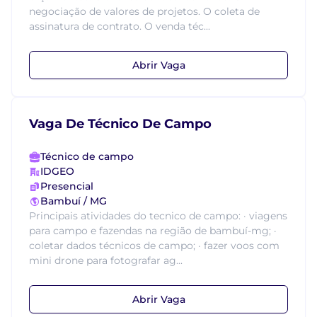
negociação de valores de projetos. O coleta de
assinatura de contrato. O venda téc...
Abrir Vaga
Vaga De Técnico De Campo
Técnico de campo
IDGEO
Presencial
Bambuí / MG
Principais atividades do tecnico de campo: · viagens
para campo e fazendas na região de bambuí-mg; ·
coletar dados técnicos de campo; · fazer voos com
mini drone para fotografar ag...
Abrir Vaga