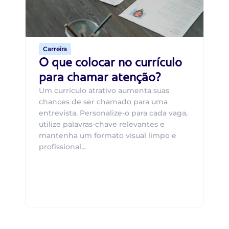
ca
o 
de 
Carreira
O que colocar no currículo
para chamar atenção?
Um currículo atrativo aumenta suas
chances de ser chamado para uma
entrevista. Personalize-o para cada vaga,
utilize palavras-chave relevantes e
mantenha um formato visual limpo e
profissional...