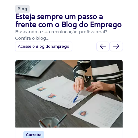
Blog
Esteja sempre um passo a
frente com o Blog do Emprego
Buscando a sua recolocação profissional?
Confira o blog…
Acesse o Blog do Emprego
D
Di
B
O 
um
ca
o 
de 
Carreira