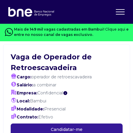
Mais de
149 mil
vagas cadastradas em Bambui!
Clique aqui
e
entre no nosso canal de vagas exclusivo.
Vaga de Operador de
Retroescavadeira
Cargo:
operador de retroescavadeira
Salário:
a combinar
Empresa:
Confidencial
Local:
Bambui
Modalidade:
Presencial
Contrato:
Efetivo
Candidatar-me