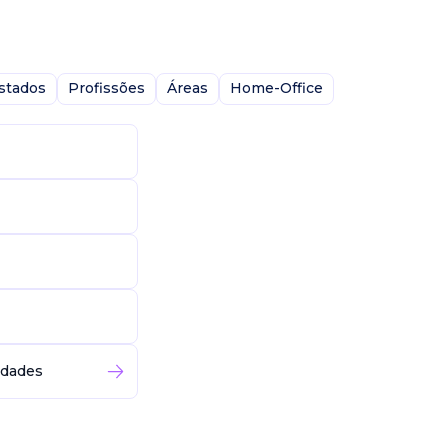
stados
Profissões
Áreas
Home-Office
idades