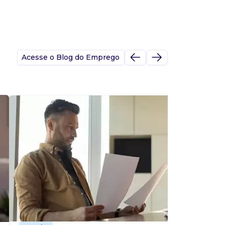
Acesse o Blog do Emprego
A
s
p