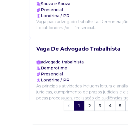
Souza e Souza
Presencial
Londrina / PR
Vaga para advogado trabalhista. Remuneração i
Local: londrina/pr - Presencial....
Vaga De Advogado Trabalhista
advogado trabalhista
Bemprotime
Presencial
Londrina / PR
As principais atividades incluem leitura e anál
jurídicas, cumprimento de prazos judiciais e e
peças processuais, realização de audiências trab
1
2
3
4
5
Vaga De Advogado Trabalhista