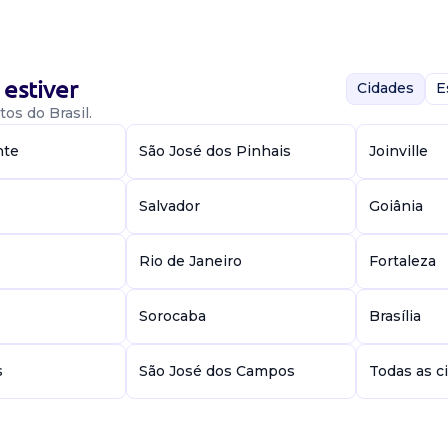
estiver
Cidades
E
os do Brasil.
, com oab ativa,
a e
nte
São José dos Pinhais
Joinville
 regular residir
Salvador
Goiânia
e
Rio de Janeiro
Fortaleza
Sorocaba
Brasília
s
São José dos Campos
Todas as c
 em escritório de
o de trabalho e