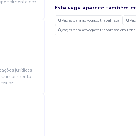
 especialmente em
Esta vaga aparece também e
Vagas para advogado trabalhista
Vag
Vagas para advogado trabalhista em Lon
icações jurídicas
is Cumprimento
suais ...