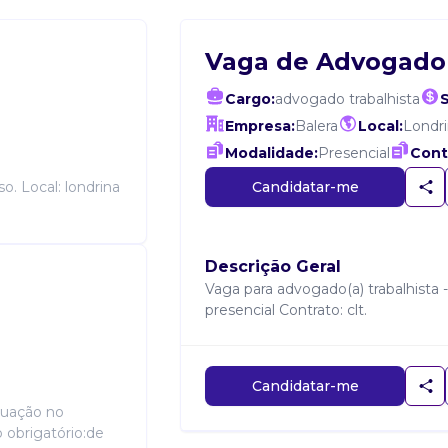
Vaga de Advogado 
Cargo:
advogado trabalhista
S
Empresa:
Balera
Local:
Londr
Modalidade:
Presencial
Cont
Candidatar-me
o. Local: londrina
Descrição Geral
Vaga para advogado(a) trabalhista -
presencial Contrato: clt.
Candidatar-me
tuação no
o obrigatório:de