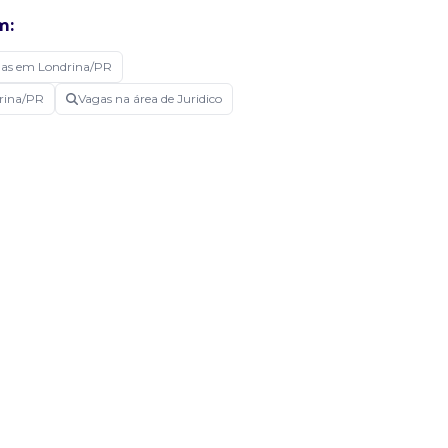
m:
as em Londrina/PR
drina/PR
Vagas na área de Juridico