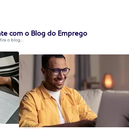
ritório. ...
ente com o Blog do Emprego
ira o blog…
a, com foco em
 prestar
analisando