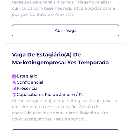
redes sociais e canais internos. Triagem: Analisar
currículos com base nos requisitos exigidos para a
posição. Contato e entrevistas...
Abrir Vaga
Vaga De Estagiário(A) De
Marketingempresa: Yes Temporada
Estagiário
Confidencial
Presencial
Copacabana, Rio de Janeiro / RJ
Como estagiário(a) de marketing, você vai apoiar o
crescimento da nossa operação: Gestão de
conteúdo para instagram, tiktok, linkedin e site
(blog, posts, stories, reels e anúncio...