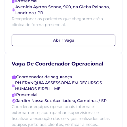
Presencial
Avenida Ayrton Senna, 900, na Gleba Palhano,
Londrina / PR
Recepcionar os pacientes que chegarem até a
clínica de forma presencial....
Abrir Vaga
Vaga De Coordenador Operacional
Coordenador de segurança
RH FRANQUIA ASSESSORIA EM RECURSOS
HUMANOS EIRELI - ME
Presencial
Jardim Nossa Sra. Auxiliadora, Campinas / SP
Coordenar equipes operacionais interna e
externamente; acompanhar, supervisionar e
fiscalizar a execução dos serviços realizados pelas
equipes junto aos clientes; verificar a neces...