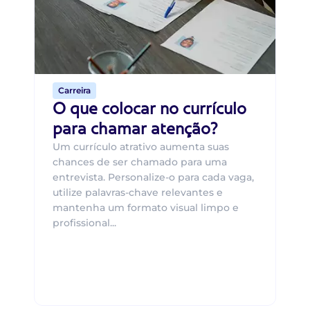
um
ca
o 
de 
Carreira
O que colocar no currículo
para chamar atenção?
Um currículo atrativo aumenta suas
chances de ser chamado para uma
entrevista. Personalize-o para cada vaga,
utilize palavras-chave relevantes e
mantenha um formato visual limpo e
profissional...