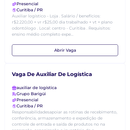
Presencial
Curitiba / PR
Auxiliar logístico - Loja . Salário / benefícios:
r$2.220,00 + vr r$25,00 dia trabalhado + vt + plano
odontólogo . Local: centro - Curitiba . Requisitos:
ensino médio completo expe...
Abrir Vaga
Vaga De Auxiliar De Logística
auxiliar de logística
Grupo Barigüi
Presencial
Curitiba / PR
Responsabilidadesapoiar as rotinas de recebimento,
conferência, armazenamento e expedição de
controle de entrada e saída de produtos no na