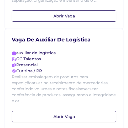
separação, organização e inventário de o ...
Abrir Vaga
Vaga De Auxiliar De Logística
auxiliar de logística
GC Talentos
Presencial
Curitiba / PR
Realizar embalagem de produtos para
expediçãoatuar no recebimento de mercadorias,
conferindo volumes e notas fiscaisexecutar
conferência de produtos, assegurando a integridade
e or...
Abrir Vaga