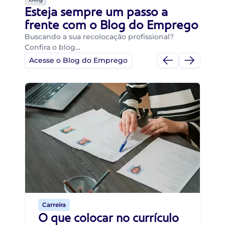
Esteja sempre um passo a
frente com o Blog do Emprego
Buscando a sua recolocação profissional?
Confira o blog…
Acesse o Blog do Emprego
Di
Di
B
O 
um
ca
o 
de 
Carreira
O que colocar no currículo