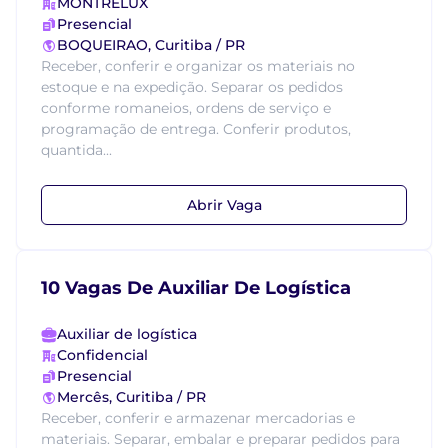
MONTRELUX
Presencial
BOQUEIRAO, Curitiba / PR
Receber, conferir e organizar os materiais no
estoque e na expedição. Separar os pedidos
conforme romaneios, ordens de serviço e
programação de entrega. Conferir produtos,
quantida...
Abrir Vaga
10 Vagas De Auxiliar De Logística
Auxiliar de logística
Confidencial
Presencial
Mercês, Curitiba / PR
Receber, conferir e armazenar mercadorias e
materiais. Separar, embalar e preparar pedidos para