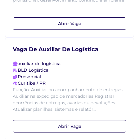
profissional, desenvolvimento contínuo e ambiente
...
Abrir Vaga
Vaga De Auxiliar De Logística
auxiliar de logística
BLD Logística
Presencial
Curitiba / PR
Função: Auxiliar no acompanhamento de entregas
Auxiliar na expedição de mercadorias Registrar
ocorrências de entregas, avarias ou devoluções
Atualizar planilhas, sistemas e relatór...
Abrir Vaga