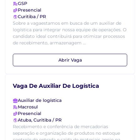
GSP
Presencial
Curitiba / PR
Sobre a vagaestamos em busca de um auxiliar de
logística para integrar nossa equipe de operações. O
candidato ideal contribuirá para otimizar processos
de recebimento, armazenagem ...
Abrir Vaga
Vaga De Auxiliar De Logística
Auxiliar de logística
Macrosul
Presencial
Atuba, Curitiba / PR
Recebimento e conferência de mercadorias
separação e organização de produtos no estoque
controle de entrada e saída de materiais apoio na