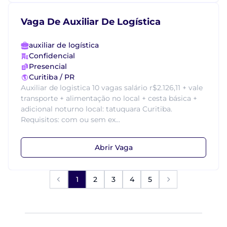
Vaga De Auxiliar De Logística
auxiliar de logística
Confidencial
Presencial
Curitiba / PR
Auxiliar de logistica 10 vagas salário r$2.126,11 + vale
transporte + alimentação no local + cesta básica +
adicional noturno local: tatuquara Curitiba.
Requisitos: com ou sem ex...
Abrir Vaga
1
2
3
4
5