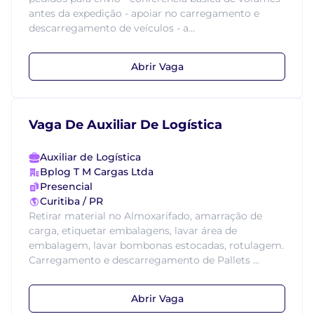
antes da expedição - apoiar no carregamento e
descarregamento de veículos - a...
Abrir Vaga
Vaga De Auxiliar De Logística
Auxiliar de Logística
Bplog T M Cargas Ltda
Presencial
Curitiba / PR
Retirar material no Almoxarifado, amarração de
carga, etiquetar embalagens, lavar área de
embalagem, lavar bombonas estocadas, rotulagem.
Carregamento e descarregamento de Pallets ...
Abrir Vaga