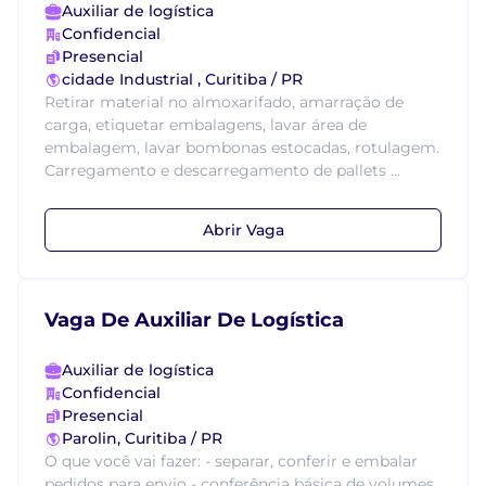
Auxiliar de logística
Confidencial
Presencial
cidade Industrial , Curitiba / PR
Retirar material no almoxarifado, amarração de
carga, etiquetar embalagens, lavar área de
embalagem, lavar bombonas estocadas, rotulagem.
Carregamento e descarregamento de pallets ...
Abrir Vaga
Vaga De Auxiliar De Logística
Auxiliar de logística
Confidencial
Presencial
Parolin, Curitiba / PR
O que você vai fazer: - separar, conferir e embalar
pedidos para envio - conferência básica de volumes