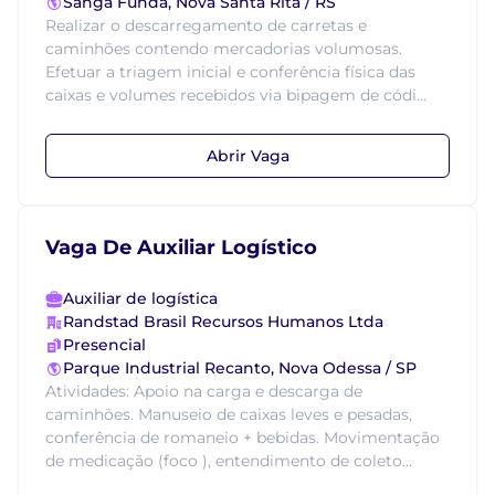
Sanga Funda, Nova Santa Rita / RS
Realizar o descarregamento de carretas e
caminhões contendo mercadorias volumosas.
Efetuar a triagem inicial e conferência física das
caixas e volumes recebidos via bipagem de códi...
Abrir Vaga
Vaga De Auxiliar Logístico
Auxiliar de logística
Randstad Brasil Recursos Humanos Ltda
Presencial
Parque Industrial Recanto, Nova Odessa / SP
Atividades: Apoio na carga e descarga de
caminhões. Manuseio de caixas leves e pesadas,
conferência de romaneio + bebidas. Movimentação
de medicação (foco ), entendimento de coleto...