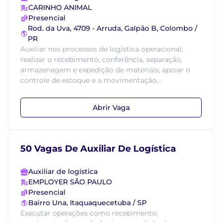
CARINHO ANIMAL
Presencial
Rod. da Uva, 4709 - Arruda, Galpão B, Colombo /
PR
Auxiliar nos processos de logística operacional;
realizar o recebimento, conferência, separação,
armazenagem e expedição de materiais; apoiar o
controle de estoque e a movimentação...
Abrir Vaga
50 Vagas De Auxiliar De Logística
Auxiliar de logística
EMPLOYER SÃO PAULO
Presencial
Bairro Una, Itaquaquecetuba / SP
Executar operações como recebimento,