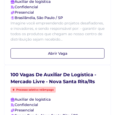
Auxiliar de logística
Confidencial
Presencial
Brasilândia, São Paulo / SP
Imagine você empreendendo projetos desafiadores,
e inovadores, e sendo responsável por: • garantir que
todos os produtos que chegam ao nosso centro de
distribuição sejam recebido...
Abrir Vaga
100 Vagas De Auxiliar De Logística -
Mercado Livre - Nova Santa Rita/Rs
Processo seletivo relâmpago
Auxiliar de logística
Confidencial
Presencial