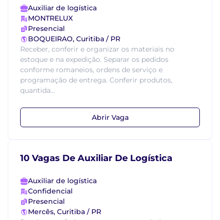
Auxiliar de logística
MONTRELUX
Presencial
BOQUEIRAO, Curitiba / PR
Receber, conferir e organizar os materiais no
estoque e na expedição. Separar os pedidos
conforme romaneios, ordens de serviço e
programação de entrega. Conferir produtos,
quantida...
Abrir Vaga
10 Vagas De Auxiliar De Logística
Auxiliar de logística
Confidencial
Presencial
Mercês, Curitiba / PR