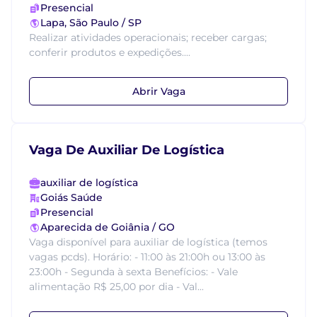
Presencial
Lapa, São Paulo / SP
Realizar atividades operacionais; receber cargas;
conferir produtos e expedições....
Abrir Vaga
Vaga De Auxiliar De Logística
auxiliar de logística
Goiás Saúde
Presencial
Aparecida de Goiânia / GO
Vaga disponível para auxiliar de logística (temos
vagas pcds). Horário: - 11:00 às 21:00h ou 13:00 às
23:00h - Segunda à sexta Benefícios: - Vale
alimentação R$ 25,00 por dia - Val...