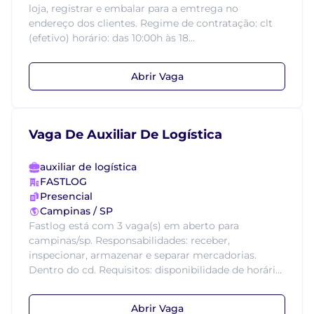
loja, registrar e embalar para a emtrega no
endereço dos clientes. Regime de contratação: clt
(efetivo) horário: das 10:00h às 18...
Abrir Vaga
Vaga De Auxiliar De Logística
auxiliar de logística
FASTLOG
Presencial
Campinas / SP
Fastlog está com 3 vaga(s) em aberto para
campinas/sp. Responsabilidades: receber,
inspecionar, armazenar e separar mercadorias.
Dentro do cd. Requisitos: disponibilidade de horári...
Abrir Vaga