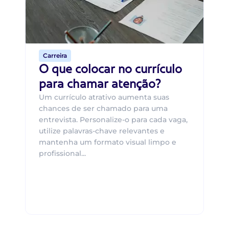
ca
o 
de 
Carreira
O que colocar no currículo
para chamar atenção?
Um currículo atrativo aumenta suas
chances de ser chamado para uma
entrevista. Personalize-o para cada vaga,
utilize palavras-chave relevantes e
mantenha um formato visual limpo e
profissional...