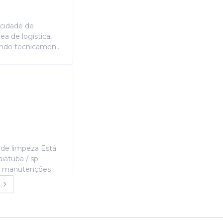
 cidade de
ea de logística,
ando tecnicamen...
de limpeza Está
iatuba / sp .
 e manutenções