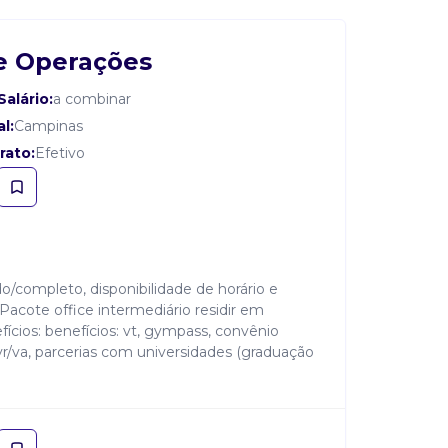
e Operações
Salário:
a combinar
l:
Campinas
rato:
Efetivo
do/completo, disponibilidade de horário e
 Pacote office intermediário residir em
fícios: benefícios: vt, gympass, convênio
r/va, parcerias com universidades (graduação