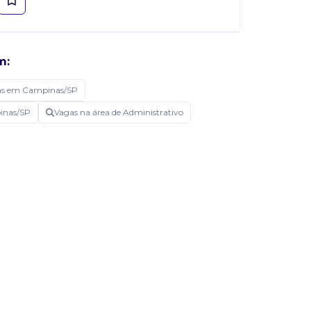
m:
as em Campinas/SP
pinas/SP
Vagas na área de Administrativo