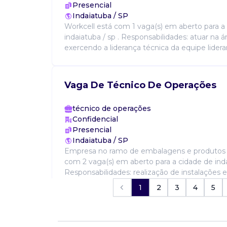
Presencial
Indaiatuba / SP
Workcell está com 1 vaga(s) em aberto para a
indaiatuba / sp . Responsabilidades: atuar na ár
exercendo a liderança técnica da equipe lider
Vaga De Técnico De Operações
técnico de operações
Confidencial
Presencial
Indaiatuba / SP
Empresa no ramo de embalagens e produtos 
com 2 vaga(s) em aberto para a cidade de inda
Responsabilidades: realização de instalações
pre...
1
2
3
4
5
Vaga De Técnico De Operações