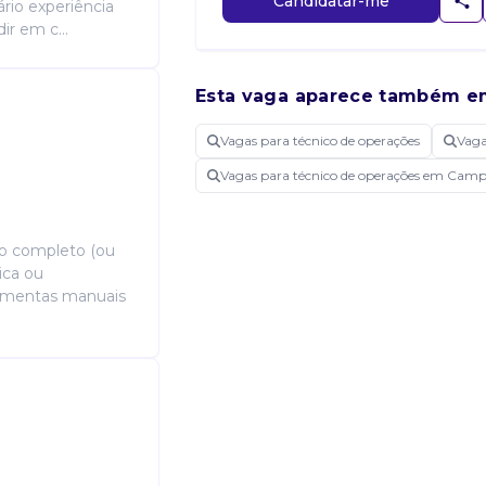
Candidatar-me
ário experiência
ir em c...
Esta vaga aparece também e
Vagas para técnico de operações
Vag
Vagas para técnico de operações em Cam
co completo (ou
ica ou
ramentas manuais