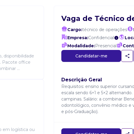
Vaga de Técnico d
Cargo:
técnico de operações
Empresa:
Confidencial
Loca
Modalidade:
Presencial
Cont
Candidatar-me
, disponibilidade
. Pacote office
mbinar ...
Descrição Geral
Requisitos: ensino superior cursan
escala sendo 6×1 e 5×2 alternando.
campinas. Salário: a combinar Bene
odontológico, convênio médico e v
e pós-Graduação).
o em logística ou