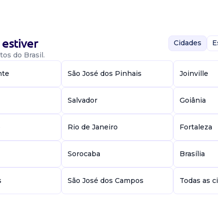
estiver
Cidades
E
os do Brasil.
er na área de
 paulo 100%
nte
São José dos Pinhais
Joinville
ta experiência em
Salvador
Goiânia
o relevantes
e
Rio de Janeiro
Fortaleza
Sorocaba
Brasília
s
São José dos Campos
Todas as c
es; Resposta de