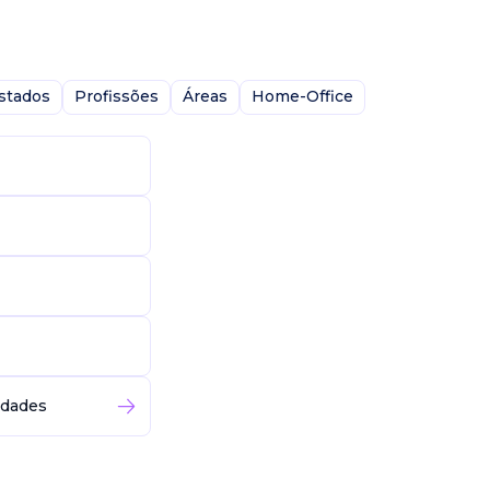
stados
Profissões
Áreas
Home-Office
idades