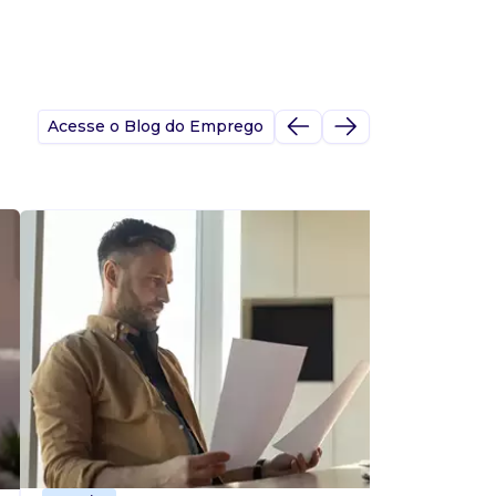
Acesse o Blog do Emprego
A
s
p