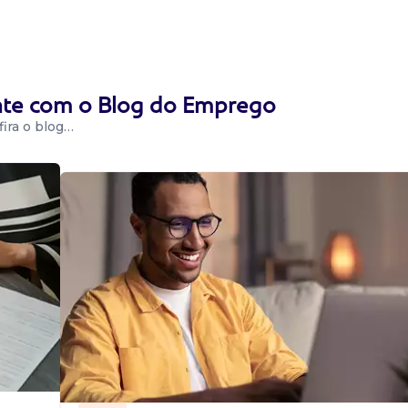
e de orçamento;
 com eficiência...
ente com o Blog do Emprego
ira o blog…
alações de sw/hw,
dores,
Criação e