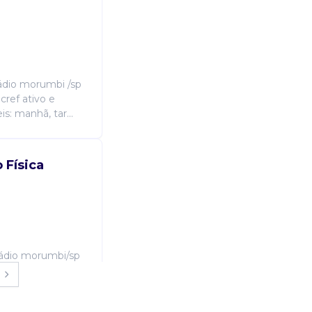
tádio morumbi /sp
cref ativo e
s: manhã, tar...
 Física
stádio morumbi/sp
acharel com cref
poníveis:...