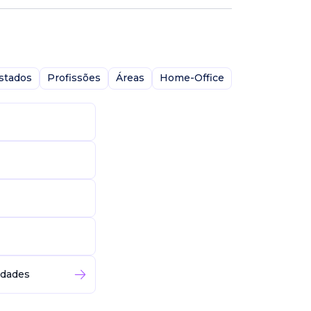
stados
Profissões
Áreas
Home-Office
idades