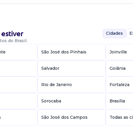
 Física
estiver
Cidades
E
os do Brasil.
tádio morumbi /sp
nte
São José dos Pinhais
Joinville
cref ativo e
s: manhã, tar...
Salvador
Goiânia
 Física
e
Rio de Janeiro
Fortaleza
Sorocaba
Brasília
s
São José dos Campos
Todas as c
tádio morumbi/sp.
acharel com cref