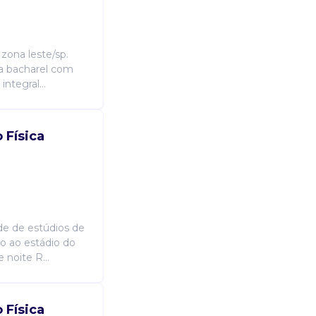
zona leste/sp.
ica bacharel com
ntegral...
 Física
ede de estúdios de
mo ao estádio do
 noite R...
 Física