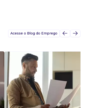
Acesse o Blog do Emprego
A
s