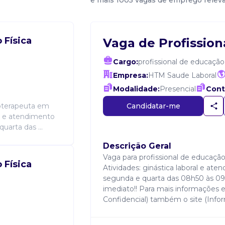
e mais 1005 vagas de emprego relev
 Física
Vaga de Profission
Cargo:
profissional de educação 
Empresa:
HTM Saude Laboral
Modalidade:
Presencial
Cont
Candidatar-me
sioterapeuta em
al e atendimento
uarta das ...
Descrição Geral
Vaga para profissional de educação 
 Física
Atividades: ginástica laboral e at
segunda e quarta das 08h50 às 09h
imediato!! Para mais informações 
Confidencial) também o site (Infor