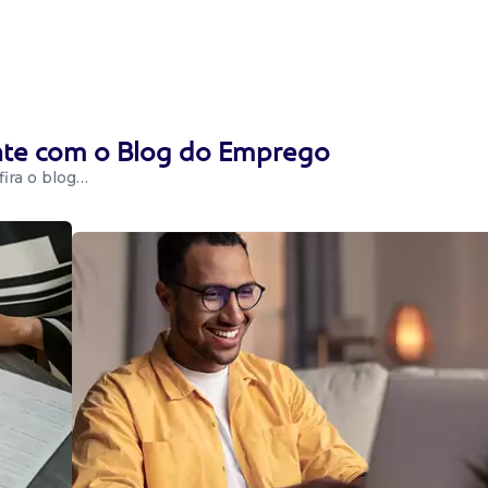
poníveis...
 Física
ente com o Blog do Emprego
ira o blog…
 de iam para
sos e segurança
r e implementar
 Física