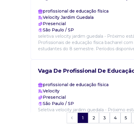
profissional de educação física
Velocity Jardim Guedala
Presencial
São Paulo / SP
seletiva velocity jardim guedala - Próximo es
Profissionais de educação física bacharel com 
estudantes do 8 semestre. Períodos disponívei
Vaga De Profissional De Educação
profissional de educação física
Velocity
Presencial
São Paulo / SP
Seletiva velocity jardim guedala - Próximo e
Requisitos: profissionais de educação física b
1
2
3
4
5
ativo e estudantes do 8 semestre. Períodos dis