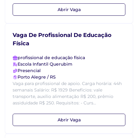
Abrir Vaga
Vaga De Profissional De Educação
Física
profissional de educação física
Escola Infantil Querubim
Presencial
Porto Alegre / RS
Vaga para profissional de apoio. Carga horária: 44h
semanais Salário: R$ 1929 Benefícios: vale
transporte, auxílio alimentação R$ 200, prêmio
assiduidade R$ 250. Requisitos: - Curs...
Abrir Vaga