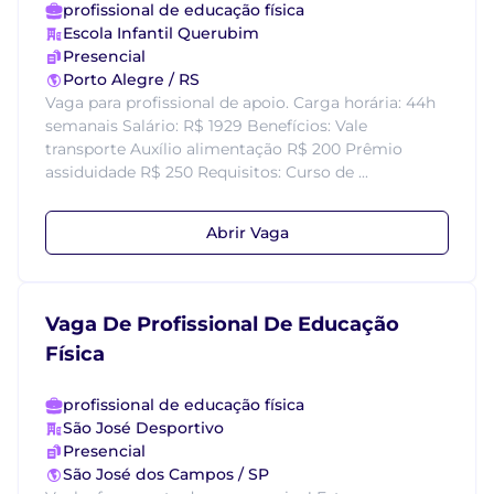
profissional de educação física
Escola Infantil Querubim
Presencial
Porto Alegre / RS
Vaga para profissional de apoio. Carga horária: 44h
semanais Salário: R$ 1929 Benefícios: Vale
transporte Auxílio alimentação R$ 200 Prêmio
assiduidade R$ 250 Requisitos: Curso de ...
Abrir Vaga
Vaga De Profissional De Educação
Física
profissional de educação física
São José Desportivo
Presencial
São José dos Campos / SP