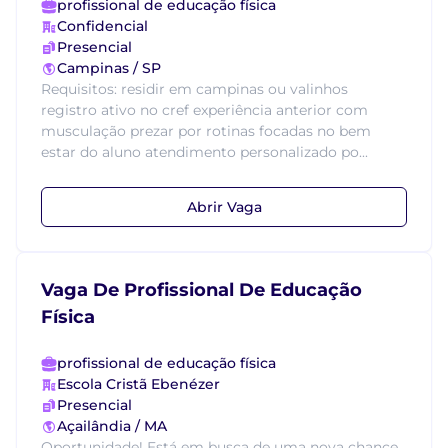
profissional de educação física
Confidencial
Presencial
Campinas / SP
Requisitos: residir em campinas ou valinhos
registro ativo no cref experiência anterior com
musculação prezar por rotinas focadas no bem
estar do aluno atendimento personalizado po...
Abrir Vaga
Vaga De Profissional De Educação
Física
profissional de educação física
Escola Cristã Ebenézer
Presencial
Açailândia / MA
Oportunidade! Está em busca de uma nova chance