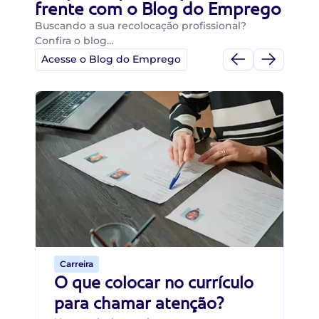
frente com o Blog do Emprego
Buscando a sua recolocação profissional?
Confira o blog…
Acesse o Blog do Emprego
Di
Di
B
O 
um
ca
o 
de 
Carreira
O que colocar no currículo
para chamar atenção?