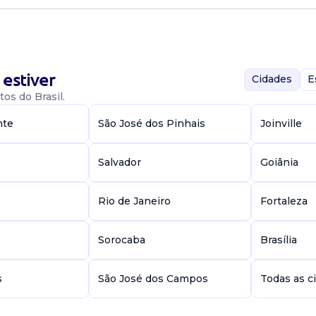
ações e efetuar o
e desenho
dos para utiliza...
estiver
Cidades
E
to
os do Brasil.
nte
São José dos Pinhais
Joinville
Salvador
Goiânia
ações e efetuar o
e desenho
e
Rio de Janeiro
Fortaleza
dos para utiliza...
Sorocaba
Brasília
to
s
São José dos Campos
Todas as c