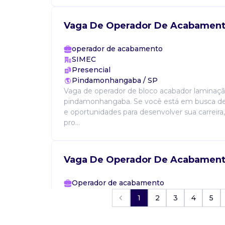
Vaga De Operador De Acabamen
operador de acabamento
SIMEC
Presencial
Pindamonhangaba / SP
Vaga de operador de bloco acabador laminaçã
pindamonhangaba. Se você está em busca de
e oportunidades para desenvolver sua carreira
pro...
Vaga De Operador De Acabamen
Operador de acabamento
Confidencial
1
2
3
4
5
Presencial
São José dos Campos / SP