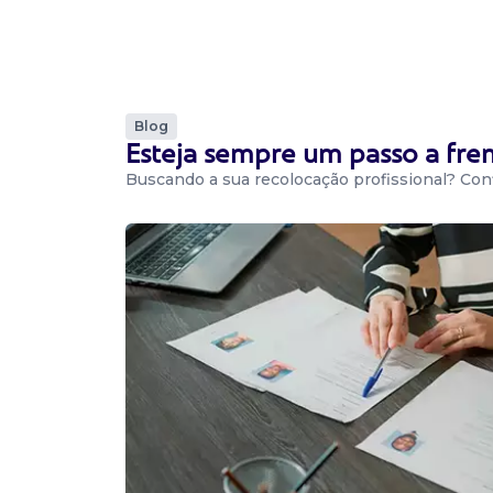
Presencial
Campinas / SP
Requisitos: desejável experiência com opera
industriais comprometimento, atenção e agilid
2.200,00 Benefícios: cesta básica Seguro de vid
Blog
Esteja sempre um passo a fr
Buscando a sua recolocação profissional? Conf
Confira outras 17849 vagas de emprego
Vaga De Operador De Acabamen
Operador de Acabamento
Pkw Texturas
Presencial
Indaiatuba / SP
Auxiliar no isolamento de moldes de injeção,
moldes, polimento de moldes, demais atividad
área....