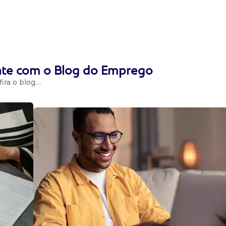
ção de máquinas
ade. Salário: R$
a....
ente com o Blog do Emprego
ira o blog…
 relevantes
to
 jateamento de
es relacionadas a