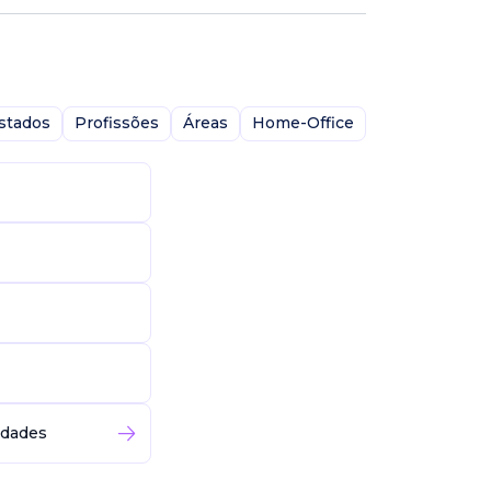
stados
Profissões
Áreas
Home-Office
idades