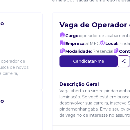
e mais 307 vagas de emprego releva
to
Vaga de Operador
Cargo:
operador de acabament
Empresa:
SIMEC
Local:
Pind
Modalidade:
Presencial
Cont
Candidatar-me
 operador de
busca de novos
carreira,
Descrição Geral
Vaga aberta na simec pindamonha
laminação. Se você está em busca 
to
desenvolver sua carreira, inscreva
pindamonhangaba. Envie seu cv por 
da vaga no de interesse no assunt