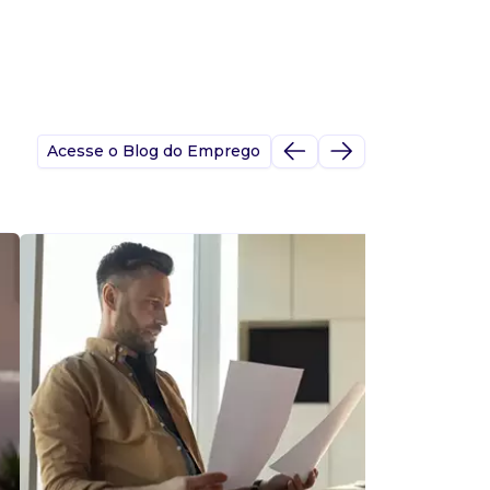
Acesse o Blog do Emprego
A
s