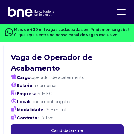
Mais de
400 mil
vagas cadastradas em Pindamonhangaba!
Clique aqui
e entre no nosso canal de vagas exclusivo.
Vaga de Operador de
Acabamento
Cargo:
operador de acabamento
Salário:
a combinar
Empresa:
SIMEC
Local:
Pindamonhangaba
Modalidade:
Presencial
Contrato:
Efetivo
Candidatar-me