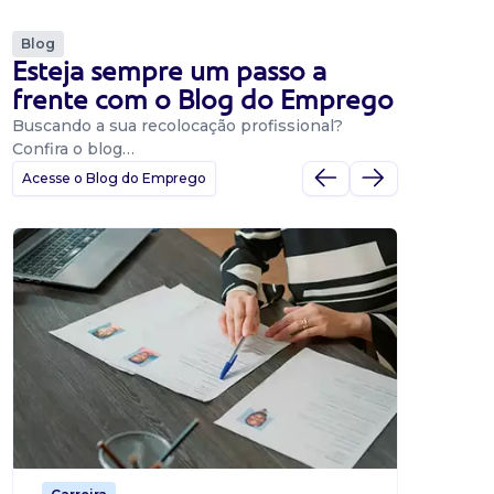
Blog
Esteja sempre um passo a
frente com o Blog do Emprego
Buscando a sua recolocação profissional?
Confira o blog…
Acesse o Blog do Emprego
Dicas
Dicas
BNE p
O Banco
uma pla
candidat
o proce
de 500 m