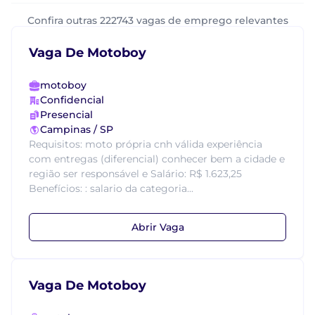
Confira outras 222743 vagas de emprego relevantes
Vaga De Motoboy
motoboy
Confidencial
Presencial
Campinas / SP
Requisitos: moto própria cnh válida experiência
com entregas (diferencial) conhecer bem a cidade e
região ser responsável e Salário: R$ 1.623,25
Benefícios: : salario da categoria...
Abrir Vaga
Vaga De Motoboy