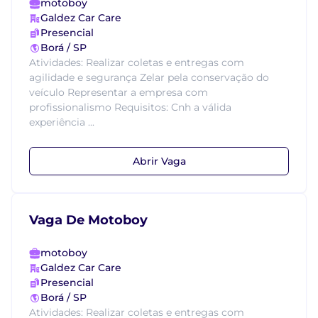
motoboy
Galdez Car Care
Presencial
Borá / SP
Atividades: Realizar coletas e entregas com
agilidade e segurança Zelar pela conservação do
veículo Representar a empresa com
profissionalismo Requisitos: Cnh a válida
experiência ...
Abrir Vaga
Vaga De Motoboy
motoboy
Galdez Car Care
Presencial
Borá / SP
Atividades: Realizar coletas e entregas com