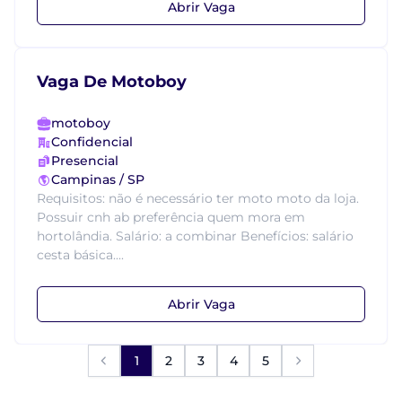
Abrir Vaga
Vaga De Motoboy
motoboy
Confidencial
Presencial
Campinas / SP
Requisitos: não é necessário ter moto moto da loja.
Possuir cnh ab preferência quem mora em
hortolândia. Salário: a combinar Benefícios: salário
cesta básica....
Abrir Vaga
1
2
3
4
5