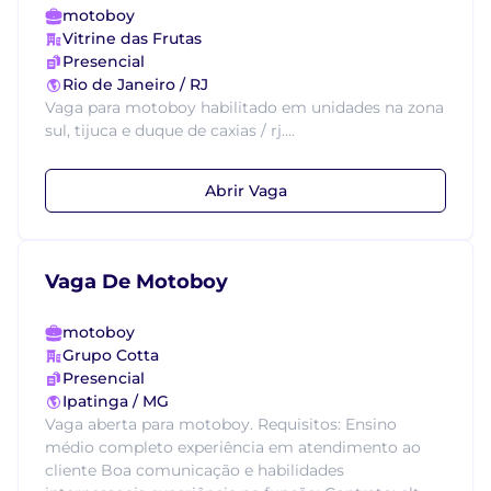
motoboy
Vitrine das Frutas
Presencial
Rio de Janeiro / RJ
Vaga para motoboy habilitado em unidades na zona
sul, tijuca e duque de caxias / rj....
Abrir Vaga
Vaga De Motoboy
motoboy
Grupo Cotta
Presencial
Ipatinga / MG
Vaga aberta para motoboy. Requisitos: Ensino
médio completo experiência em atendimento ao
cliente Boa comunicação e habilidades