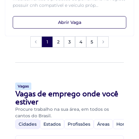
possuir cnh compatível e veículo próp...
Abrir Vaga
1
2
3
4
5
Vagas
Vagas de emprego onde você
estiver
Procure trabalho na sua área, em todos os
cantos do Brasil.
Cidades
Estados
Profissões
Áreas
Home-Off