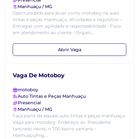
Presencial
Manhuaçu / MG
Oportunidade para atuar como motoboy na auto
tintas e peças manhuaçu. Atividades e requisitos: -
Entregas com agilidade e responsabilidade - Foco
em atendimento ao cliente - Organi...
Abrir Vaga
Vaga De Motoboy
motoboy
Auto Tintas e Peças Manhuaçu
Presencial
Manhuaçu / MG
Faça parte da equipe auto tintas e peças manhuaçu.
Vaga para motoboy. Endereço: av. Presidente
tancredo neves, n 700 bairro santana -
Manhuaçu/mg....