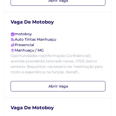
Abrir Vaga
Vaga De Motoboy
motoboy
Auto Tintas Manhuaçu
Presencial
Manhuaçu / MG
Oportunidades na(Informação Confidencial):
avenida presidente tancredo neves, n700, bairro
santana. Requisitos: necessário ter habilitação para
moto e experiência na função. Benefí...
Abrir Vaga
Vaga De Motoboy