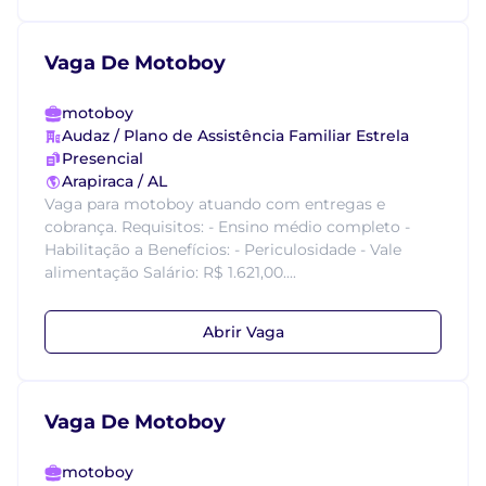
Vaga De Motoboy
motoboy
Audaz / Plano de Assistência Familiar Estrela
Presencial
Arapiraca / AL
Vaga para motoboy atuando com entregas e
cobrança. Requisitos: - Ensino médio completo -
Habilitação a Benefícios: - Periculosidade - Vale
alimentação Salário: R$ 1.621,00....
Abrir Vaga
Vaga De Motoboy
motoboy