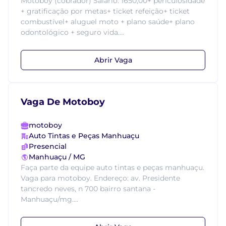
Motoboy (cobrador) Salário: 1650,00+ periculosidade
+ gratificação por metas+ ticket refeição+ ticket
combustível+ aluguel moto + plano saúde+ plano
odontológico + seguro vida....
Abrir Vaga
Vaga De Motoboy
motoboy
Auto Tintas e Peças Manhuaçu
Presencial
Manhuaçu / MG
Faça parte da equipe auto tintas e peças manhuaçu.
Vaga para motoboy. Endereço: av. Presidente
tancredo neves, n 700 bairro santana -
Manhuaçu/mg....