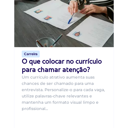
B
O 
um
ca
o 
de 
Carreira
O que colocar no currículo
para chamar atenção?
Um currículo atrativo aumenta suas
chances de ser chamado para uma
entrevista. Personalize-o para cada vaga,
utilize palavras-chave relevantes e
mantenha um formato visual limpo e
profissional...