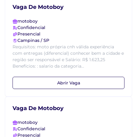
Vaga De Motoboy
motoboy
Confidencial
Presencial
Campinas / SP
Requisitos: moto própria cnh válida experiência
com entregas (diferencial) conhecer bem a cidade e
região ser responsável e Salário: R$ 1.623,25
Benefícios: : salario da categoria...
Abrir Vaga
Vaga De Motoboy
motoboy
Confidencial
Presencial