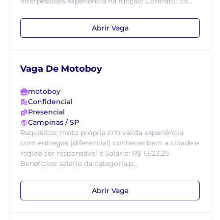
interpessoais experiência na função: Contrato: clt...
Abrir Vaga
Vaga De Motoboy
motoboy
Confidencial
Presencial
Campinas / SP
Requisitos: moto própria cnh válida experiência
com entregas (diferencial) conhecer bem a cidade e
região ser responsável e Salário: R$ 1.623,25
Benefícios: salario da categoria,p...
Abrir Vaga