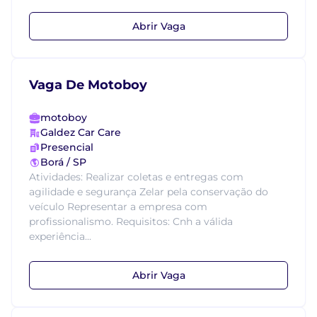
Abrir Vaga
Vaga De Motoboy
motoboy
Galdez Car Care
Presencial
Borá / SP
Atividades: Realizar coletas e entregas com
agilidade e segurança Zelar pela conservação do
veículo Representar a empresa com
profissionalismo. Requisitos: Cnh a válida
experiência...
Abrir Vaga