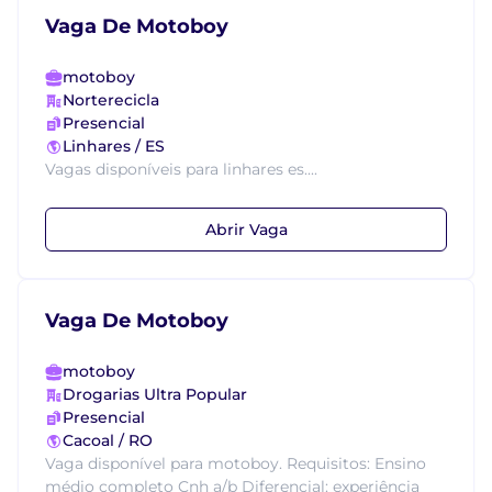
Vaga De Motoboy
motoboy
Norterecicla
Presencial
Linhares / ES
Vagas disponíveis para linhares es....
Abrir Vaga
Vaga De Motoboy
motoboy
Drogarias Ultra Popular
Presencial
Cacoal / RO
Vaga disponível para motoboy. Requisitos: Ensino
médio completo Cnh a/b Diferencial: experiência