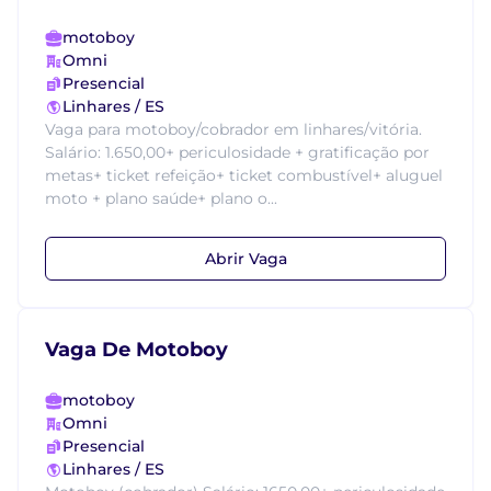
motoboy
Omni
Presencial
Linhares / ES
Vaga para motoboy/cobrador em linhares/vitória.
Salário: 1.650,00+ periculosidade + gratificação por
metas+ ticket refeição+ ticket combustível+ aluguel
moto + plano saúde+ plano o...
Abrir Vaga
Vaga De Motoboy
motoboy
Omni
Presencial
Linhares / ES