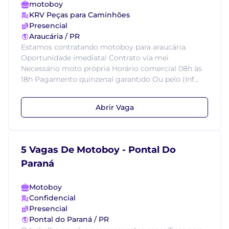
motoboy
KRV Peças para Caminhões
Presencial
Araucária / PR
Estamos contratando motoboy para araucária.
Oportunidade imediata! Contrato via mei
Necessário moto própria Horário comercial 08h às
18h Pagamento quinzenal garantido Ou pelo (Inf...
Abrir Vaga
5 Vagas De Motoboy - Pontal Do
Paraná
Motoboy
Confidencial
Presencial
Pontal do Paraná / PR