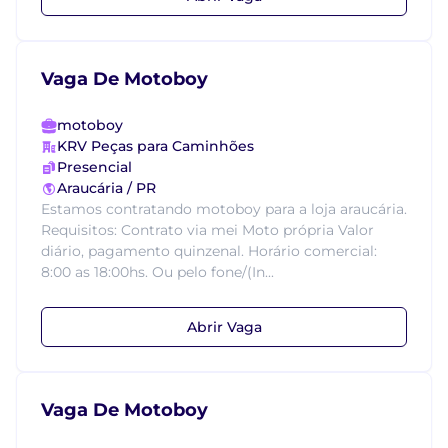
Vaga De Motoboy
motoboy
KRV Peças para Caminhões
Presencial
Araucária / PR
Estamos contratando motoboy para a loja araucária.
Requisitos: Contrato via mei Moto própria Valor
diário, pagamento quinzenal. Horário comercial:
8:00 as 18:00hs. Ou pelo fone/(In...
Abrir Vaga
Vaga De Motoboy