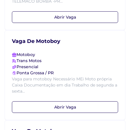
TELEMACO BORBA -PR...
Abrir Vaga
Vaga De Motoboy
Motoboy
Trans Motos
Presencial
Ponta Grossa / PR
Vaga para motoboy Necessário MEi Moto própria
Caixa Documentação em dia Trabalho de segunda a
sexta...
Abrir Vaga