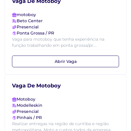
Vaga De Motoboy
motoboy
Beto Center
Presencial
Ponta Grossa / PR
Vaga para motoboy que tenha experiência na
função trabalhando em ponta grossa/pr....
Abrir Vaga
Vaga De Motoboy
Motoboy
Modelleskin
Presencial
Pinhais / PR
Realizar entregas na região de curitiba e região
metropolitana. Moto e custos todos da empresa....