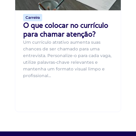
de 
Carreira
O que colocar no currículo
para chamar atenção?
Um currículo atrativo aumenta suas
chances de ser chamado para uma
entrevista. Personalize-o para cada vaga,
utilize palavras-chave relevantes e
mantenha um formato visual limpo e
profissional...