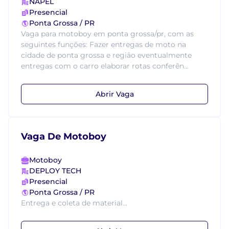
NAPEL
Presencial
Ponta Grossa / PR
Vaga para motoboy em ponta grossa/pr, com as
seguintes funções: Fazer entregas de moto na
cidade de ponta grossa e região eventualmente
entregas com o carro elaborar rotas conferên...
Abrir Vaga
Vaga De Motoboy
Motoboy
DEPLOY TECH
Presencial
Ponta Grossa / PR
Entrega e coleta de material...