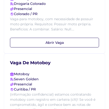
Drogaria Colorado
Presencial
Colorado / PR
Vaga para motoboy, com necessidade de possuir
moto própria. Requisitos: Possuir moto própria.
Benefícios: A combinar. Salário: Null....
Abrir Vaga
Vaga De Motoboy
Motoboy
Seven Golden
Presencial
Curitiba / PR
(informação confidencial) estamos contratando
motoboy com registro em carteira (clt)! Se você é
comprometido, ágil e conhece bem as rotas de