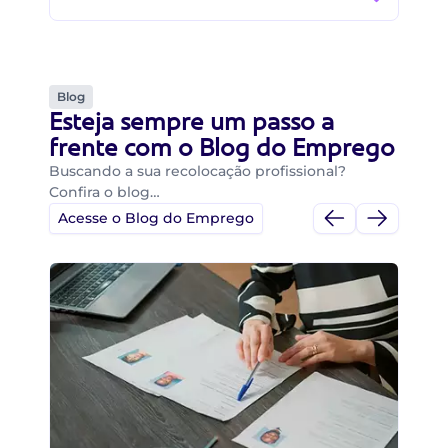
Blog
Esteja sempre um passo a
frente com o Blog do Emprego
Buscando a sua recolocação profissional?
Confira o blog…
Acesse o Blog do Emprego
Di
Di
B
O 
um
ca
o 