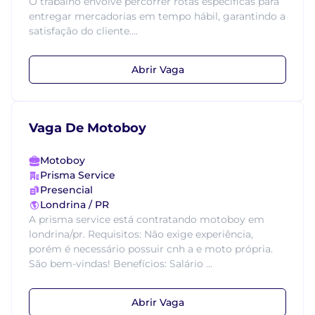
O trabalho envolve percorrer rotas específicas para
entregar mercadorias em tempo hábil, garantindo a
satisfação do cliente....
Abrir Vaga
Vaga De Motoboy
Motoboy
Prisma Service
Presencial
Londrina / PR
A prisma service está contratando motoboy em
londrina/pr. Requisitos: Não exige experiência,
porém é necessário possuir cnh a e moto própria.
São bem-vindas! Benefícios: Salário ...
Abrir Vaga