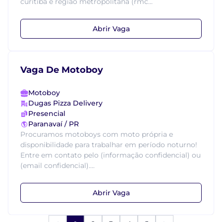
curitiba e região metropolitana (rmc...
Abrir Vaga
Vaga De Motoboy
Motoboy
Dugas Pizza Delivery
Presencial
Paranavaí / PR
Procuramos motoboys com moto própria e
disponibilidade para trabalhar em período noturno!
Entre em contato pelo (informação confidencial) ou
(email confidencial)....
Abrir Vaga