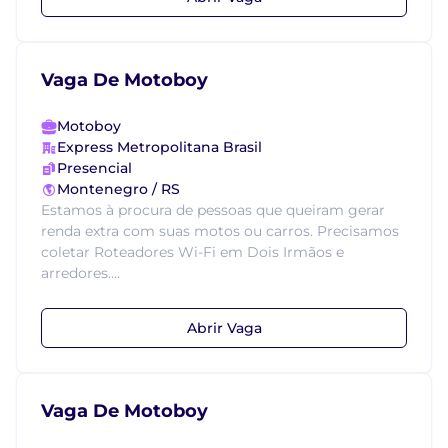
Vaga De Motoboy
Motoboy
Express Metropolitana Brasil
Presencial
Montenegro / RS
Estamos à procura de pessoas que queiram gerar
renda extra com suas motos ou carros. Precisamos
coletar Roteadores Wi-Fi em Dois Irmãos e
arredores....
Abrir Vaga
Vaga De Motoboy