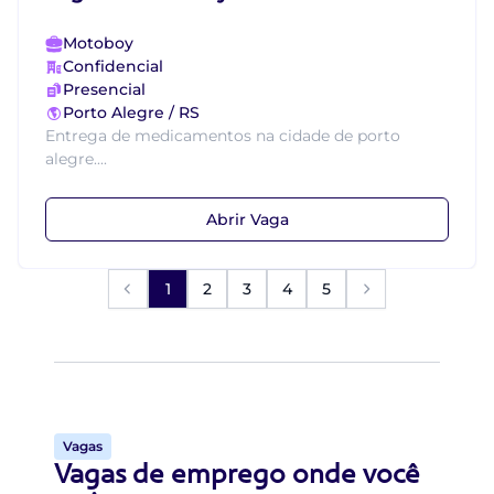
Motoboy
Confidencial
Presencial
Porto Alegre / RS
Entrega de medicamentos na cidade de porto
alegre....
Abrir Vaga
1
2
3
4
5
Vagas
Vagas de emprego onde você