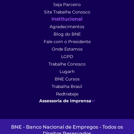
Seja Parceiro
Site Trabalhe Conosco
Institucional
Agradecimentos
Blog do BNE
Fale com o Presidente
Onde Estamos
LGPD
Trabalhe Conosco
Lugarh
BNE Cursos
Trabalha Brasil
Redtrabaje
Assessoria de Imprensa
Ana Cunha
- Assessoria de Imprensa
imprensa@anacunhacomunicacao.com.br
(41) 9 9102-1413
BNE - Banco Nacional de Empregos - Todos os
Direitos Reservados