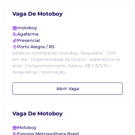
Vaga De Motoboy
motoboy
Agafarma
Presencial
Porto Alegre / RS
Estamos contratando motoboy. Requisitos: - Cnh
em dia - Disponibilidade de horário - experiência na
área - Comprometimento Salário: R$ 2.325,75 +
horas extras + premiação....
Abrir Vaga
Vaga De Motoboy
Motoboy
Express Metropolitana Brasil