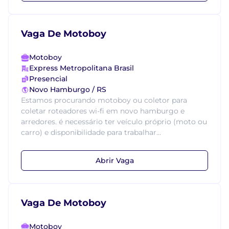
Vaga De Motoboy
Motoboy
Express Metropolitana Brasil
Presencial
Novo Hamburgo / RS
Estamos procurando motoboy ou coletor para
coletar roteadores wi-fi em novo hamburgo e
arredores. é necessário ter veículo próprio (moto ou
carro) e disponibilidade para trabalhar...
Abrir Vaga
Vaga De Motoboy
Motoboy