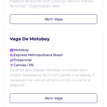
logística de acordo com o serviço diário e manejo
de tempo * Organização, dedi...
Abrir Vaga
Vaga De Motoboy
Motoboy
Express Metropolitana Brasil
Presencial
Canoas / RS
Estamos procurando Motoboy ou Coletor para
coletar Roteadores Wi-Fi em Canoas e arredores. É
necessário ter veículo próprio (moto ou carro) e
disponib......
Abrir Vaga