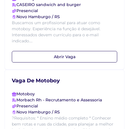
CASEIRO sandwich and burger
Presencial
Novo Hamburgo / RS
Buscamos um profissional para atuar como
motoboy. Experiência na função é desejável.
Interessados devem currículo para o e-mail
indicado....
Abrir Vaga
Vaga De Motoboy
Motoboy
Morbach Rh - Recrutamento e Assessoria
Presencial
Novo Hamburgo / RS
?Requisitos: * Ensino médio completo * Conhecer
bem rotas e ruas da cidade, para planejar a melhor