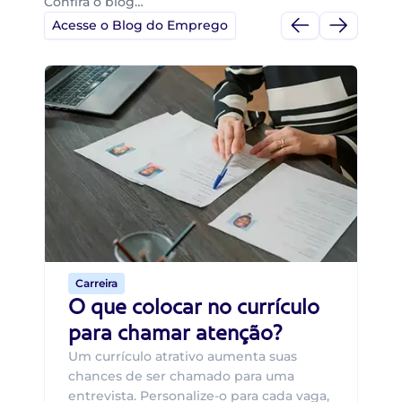
Confira o blog…
Acesse o Blog do Emprego
Di
Di
B
O 
um
ca
o 
de 
Carreira
O que colocar no currículo
para chamar atenção?
Um currículo atrativo aumenta suas
chances de ser chamado para uma
entrevista. Personalize-o para cada vaga,