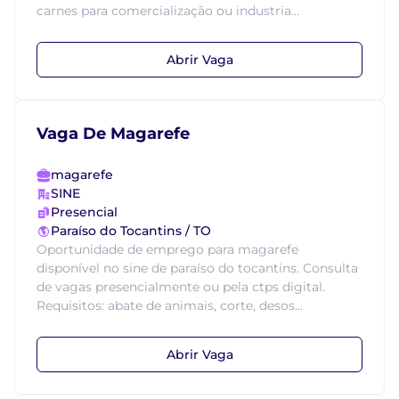
carnes para comercialização ou industria...
Abrir Vaga
Vaga De Magarefe
magarefe
SINE
Presencial
Paraíso do Tocantins / TO
Oportunidade de emprego para magarefe
disponível no sine de paraíso do tocantins. Consulta
de vagas presencialmente ou pela ctps digital.
Requisitos: abate de animais, corte, desos...
Abrir Vaga