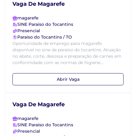
Vaga De Magarefe
magarefe
SINE Paraíso do Tocantins
Presencial
Paraíso do Tocantins / TO
Oportunidade de emprego para magarefe
disponível no sine de paraíso do tocantins. Atuação
no abate, corte, desossa e preparação de carnes em
conformidade com as normas de higiene....
Abrir Vaga
Vaga De Magarefe
magarefe
SINE Paraíso do Tocantins
Presencial