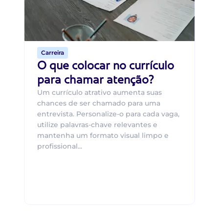
ca
o 
de 
Carreira
O que colocar no currículo
para chamar atenção?
Um currículo atrativo aumenta suas
chances de ser chamado para uma
entrevista. Personalize-o para cada vaga,
utilize palavras-chave relevantes e
mantenha um formato visual limpo e
profissional...