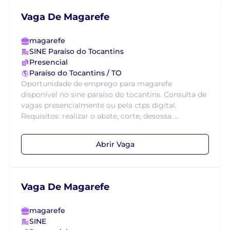
Vaga De Magarefe
magarefe
SINE Paraíso do Tocantins
Presencial
Paraíso do Tocantins / TO
Oportunidade de emprego para magarefe
disponível no sine paraíso do tocantins. Consulta de
vagas presencialmente ou pela ctps digital.
Requisitos: realizar o abate, corte, desossa ...
Abrir Vaga
Vaga De Magarefe
magarefe
SINE