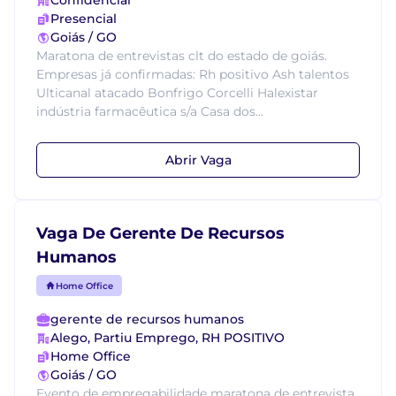
Confidencial
Presencial
Goiás / GO
Maratona de entrevistas clt do estado de goiás.
Empresas já confirmadas: Rh positivo Ash talentos
Ulticanal atacado Bonfrigo Corcelli Halexistar
indústria farmacêutica s/a Casa dos...
Abrir Vaga
Vaga De Gerente De Recursos
Humanos
Home Office
gerente de recursos humanos
Alego, Partiu Emprego, RH POSITIVO
Home Office
Goiás / GO
Evento de empregabilidade maratona de entrevista