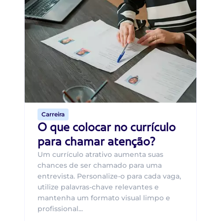
Di
Di
B
O 
um
ca
o 
de 
Carreira
O que colocar no currículo
para chamar atenção?
Um currículo atrativo aumenta suas
chances de ser chamado para uma
entrevista. Personalize-o para cada vaga,
utilize palavras-chave relevantes e
mantenha um formato visual limpo e
profissional...