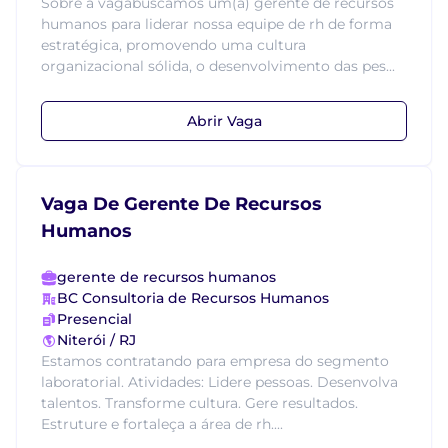
Sobre a vagabuscamos um(a) gerente de recursos
humanos para liderar nossa equipe de rh de forma
estratégica, promovendo uma cultura
organizacional sólida, o desenvolvimento das pes...
Abrir Vaga
Vaga De Gerente De Recursos
Humanos
gerente de recursos humanos
BC Consultoria de Recursos Humanos
Presencial
Niterói / RJ
Estamos contratando para empresa do segmento
laboratorial. Atividades: Lidere pessoas. Desenvolva
talentos. Transforme cultura. Gere resultados.
Estruture e fortaleça a área de rh....