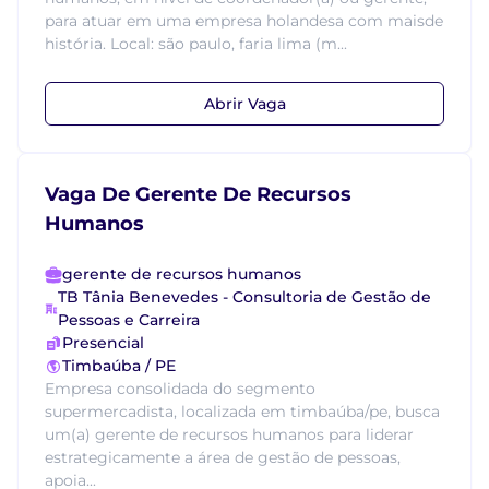
para atuar em uma empresa holandesa com maisde
história. Local: são paulo, faria lima (m...
Abrir Vaga
Vaga De Gerente De Recursos
Humanos
gerente de recursos humanos
TB Tânia Benevedes - Consultoria de Gestão de
Pessoas e Carreira
Presencial
Timbaúba / PE
Empresa consolidada do segmento
supermercadista, localizada em timbaúba/pe, busca
um(a) gerente de recursos humanos para liderar
estrategicamente a área de gestão de pessoas,
apoia...