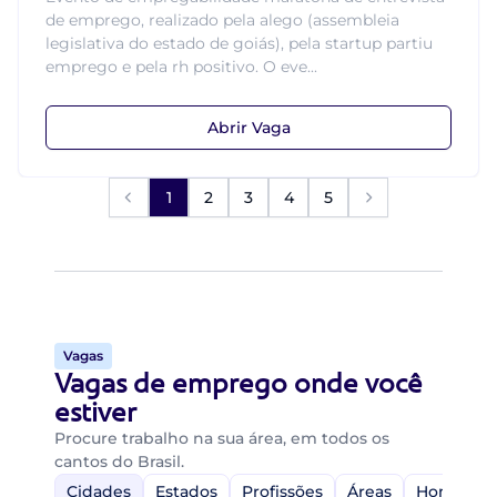
de emprego, realizado pela alego (assembleia
legislativa do estado de goiás), pela startup partiu
emprego e pela rh positivo. O eve...
Abrir Vaga
1
2
3
4
5
Vagas
Vagas de emprego onde você
estiver
Procure trabalho na sua área, em todos os
cantos do Brasil.
Cidades
Estados
Profissões
Áreas
Home-Off