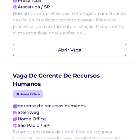
Presencial
Araçatuba / SP
Buscamos um profissional estratégico para atuar na
gestão de rh e departamento pessoal, liderando
processos de recrutamento e seleção, treinamento,
clima organizacional e ações de ...
Abrir Vaga
Vaga De Gerente De Recursos
Humanos
Home Office
gerente de recursos humanos
Steinweg
Home Office
São Paulo / SP
Estamos em busca de um(a) líder de recursos
humanos, em nível de coordenador(a) ou gerente,