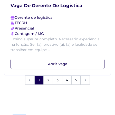
Vaga De Gerente De Logística
Gerente de logística
TECRH
Presencial
Contagem / MG
Ensino superior completo. Necessario experiência
na função. Ser (a), proativo (a), (a) e facilidade de
trabalhar em equipe....
Abrir Vaga
1
2
3
4
5