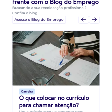
frente com o Blog do Emprego
Buscando a sua recolocação profissional?
Confira o blog…
Acesse o Blog do Emprego
Di
Di
B
O 
um
ca
o 
de 
Carreira
O que colocar no currículo
para chamar atenção?
Um currículo atrativo aumenta suas