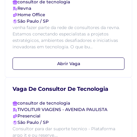
consultor de tecnologia
Revna
Home Office
São Paulo / SP
venha fazer parte da rede de consultores da revna.
Estamos conectando especialistas a projetos
estratégicos, ambientes desafiadores e iniciativas
inovadoras em tecnologia. O que bu...
Abrir Vaga
Vaga De Consultor De Tecnologia
consultor de tecnologia
TIVOLITUR VIAGENS - AVENIDA PAULISTA
Presencial
São Paulo / SP
Consultor para dar suporte tecnico - Plataforma
argo it e ou reserve....