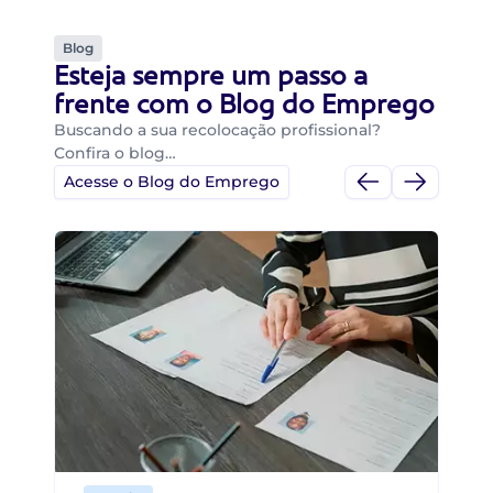
Blog
Esteja sempre um passo a
frente com o Blog do Emprego
Buscando a sua recolocação profissional?
Confira o blog…
Acesse o Blog do Emprego
Di
Di
B
O 
um
ca
o 
de 