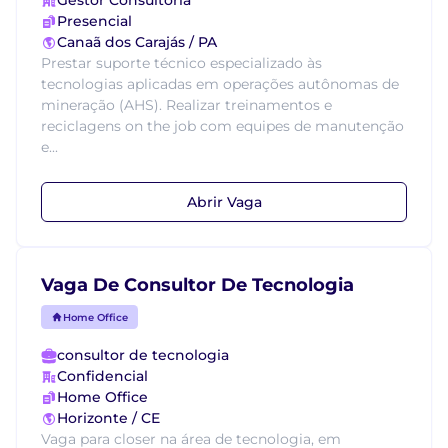
Gestor Consultoria
Presencial
Canaã dos Carajás / PA
Prestar suporte técnico especializado às
tecnologias aplicadas em operações autônomas de
mineração (AHS). Realizar treinamentos e
reciclagens on the job com equipes de manutenção
e...
Abrir Vaga
Vaga De Consultor De Tecnologia
Home Office
consultor de tecnologia
Confidencial
Home Office
Horizonte / CE
Vaga para closer na área de tecnologia, em