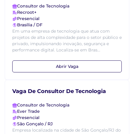
Consultor de Tecnologia
Recroot+
Presencial
Brasília / DF
Em uma empresa de tecnologia que atua com
projetos de alta complexidade para o setor público e
privado, impulsionando inovação, segurança e
performance digital. Localiza-se em Bras...
Abrir Vaga
Vaga De Consultor De Tecnologia
Consultor de Tecnologia
Ever Trade
Presencial
São Gonçalo / RJ
Empresa localizada na cidade de São Gonçalo/RJ do