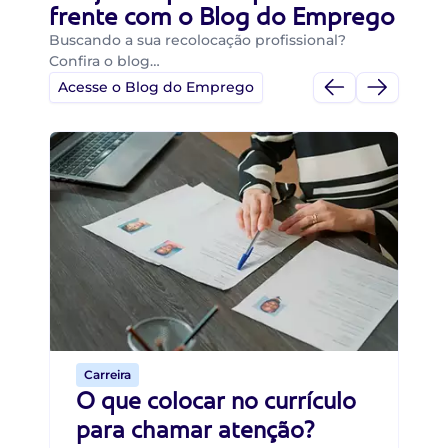
frente com o Blog do Emprego
Buscando a sua recolocação profissional?
Confira o blog…
Acesse o Blog do Emprego
Di
Di
B
O 
um
ca
o 
de 
Carreira
O que colocar no currículo
para chamar atenção?