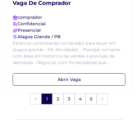
Vaga De Comprador
comprador
Confidencial
Presencial
Alagoa Grande / PB
Estamos contratando comprador para atuar em
alagoa grande - Pb. Atividades: - Planejar compras
com base em histórico de vendas e previsão de
demanda - Negociar com fornecedores bus...
Abrir Vaga
1
2
3
4
5