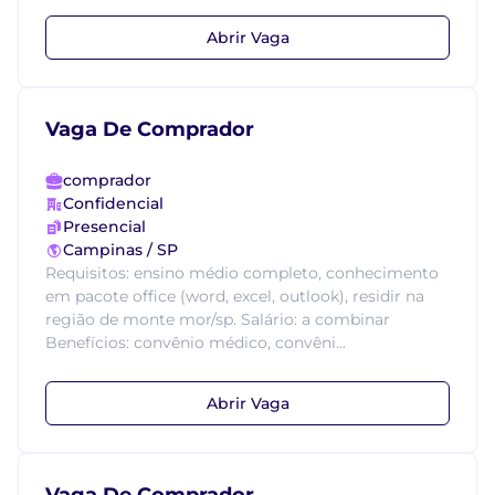
Abrir Vaga
Vaga De Comprador
comprador
Confidencial
Presencial
Campinas / SP
Requisitos: ensino médio completo, conhecimento
em pacote office (word, excel, outlook), residir na
região de monte mor/sp. Salário: a combinar
Benefícios: convênio médico, convêni...
Abrir Vaga