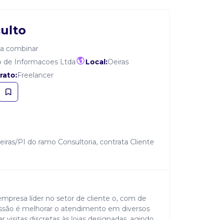
ulto
a combinar
 de Informacoes Ltda
Local:
Oeiras
rato:
Freelancer
iras/PI do ramo Consultoria, contrata Cliente
presa líder no setor de cliente o, com de
ssão é melhorar o atendimento em diversos
ar visitas discretas às lojas designadas, agindo