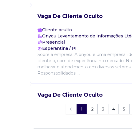
Vaga De Cliente Oculto
Cliente oculto
Onyou Levantamento de Informações Ltd
Presencial
Esperantina / PI
Sobre a empresa: A onyou é uma empresa líde
cliente o, com de experiência no mercado. N
melhorar o atendimento em diversos setores.
Responsabilidades: ...
Vaga De Cliente Oculto
Cliente Oculto
1
2
3
4
5
Onyou Levantamento de Informações Ltd
Presencial
Castelo do Piauí / PI