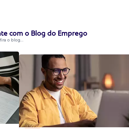
a
title></head>
ente com o Blog do Emprego
h1></center>
.
ira o blog…
a
title></head>
h1></center>
.