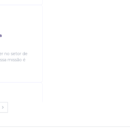
a
r no setor de
ossa missão é
a