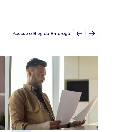
Acesse o Blog do Emprego
A
s
p