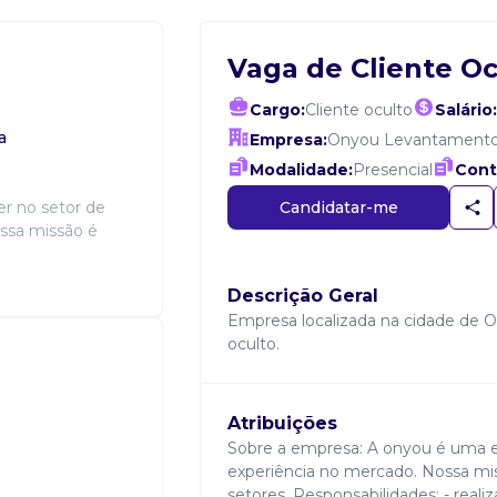
Vaga de Cliente Oc
Cargo:
Cliente oculto
Salário:
a
Empresa:
Onyou Levantamento
Modalidade:
Presencial
Cont
Candidatar-me
r no setor de
ossa missão é
Descrição Geral
Empresa localizada na cidade de Oe
oculto.
Atribuições
Sobre a empresa: A onyou é uma em
experiência no mercado. Nossa mi
setores. Responsabilidades: - realiz