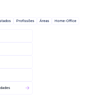
stados
Profissões
Áreas
Home-Office
idades