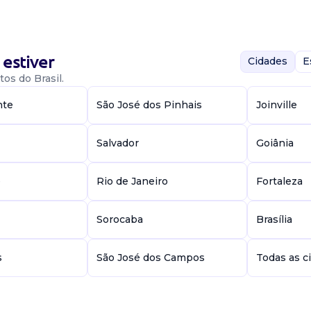
er no setor de
do. Nossa missão
s.
estiver
Cidades
E
os do Brasil.
nte
São José dos Pinhais
Joinville
Salvador
Goiânia
a
e
Rio de Janeiro
Fortaleza
er no setor de
do. Nossa missão
s.
Sorocaba
Brasília
s
São José dos Campos
Todas as c