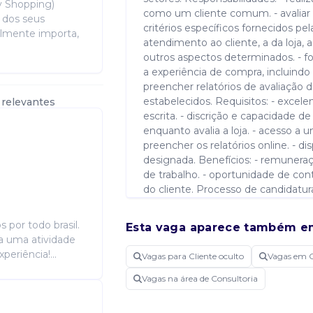
y Shopping)
como um cliente comum. - avaliar 
 dos seus
critérios específicos fornecidos pel
almente importa,
atendimento ao cliente, a da loja,
outros aspectos determinados. - f
a experiência de compra, incluindo 
preencher relatórios de avaliação 
estabelecidos. Requisitos: - excel
 relevantes
escrita. - discrição e capacidade d
enquanto avalia a loja. - acesso a 
preencher os relatórios online. - di
designada. Benefícios: - remuneração
de trabalho. - oportunidade de cont
do cliente. Processo de candidatur
trabalha brasil.
por todo brasil.
Esta vaga aparece também e
ra uma atividade
eriência!...
Candidatar-me
Vagas para Cliente oculto
Vagas em O
Vagas na área de Consultoria