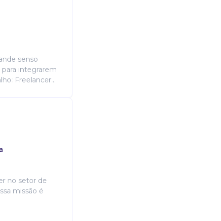
rande senso
a para integrarem
ho: Freelancer...
a
r no setor de
ossa missão é