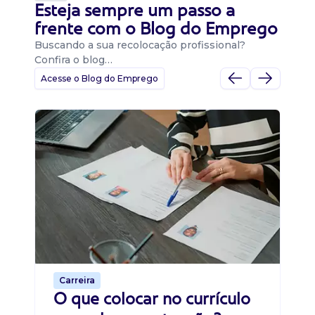
Esteja sempre um passo a
frente com o Blog do Emprego
Buscando a sua recolocação profissional?
Confira o blog…
Acesse o Blog do Emprego
D
Di
B
O 
um
ca
o 
de 
Carreira
O que colocar no currículo