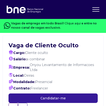
Vagas de emprego em todo Brasil!
Clique aqui
e entre no
nosso canal de vagas exclusivo.
Vaga de Cliente Oculto
Cargo:
Cliente oculto
Salário:
a combinar
Onyou Levantamento de Informacoes
Empresa:
Ltda
Local:
Oeiras
Modalidade:
Presencial
Contrato:
Freelancer
Candidatar-me