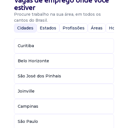
Vagas de emprego onde você
estiver
Procure trabalho na sua área, em todos os
cantos do Brasil.
Cidades
Estados
Profissões
Áreas
Home-Of
Curitiba
Belo Horizonte
São José dos Pinhais
Joinville
Campinas
São Paulo