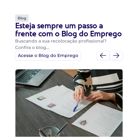
Blog
Esteja sempre um passo a
frente com o Blog do Emprego
Buscando a sua recolocação profissional?
Confira o blog…
Acesse o Blog do Emprego
Di
Di
B
O 
um
ca
o 
de 