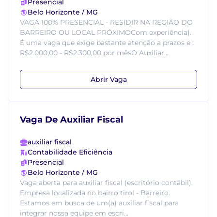
Presencial
Belo Horizonte / MG
VAGA 100% PRESENCIAL - RESIDIR NA REGIÃO DO
BARREIRO OU LOCAL PRÓXIMOCom experiência).
É uma vaga que exige bastante atenção a prazos e :
R$2.000,00 - R$2.300,00 por mêsO Auxiliar...
Abrir Vaga
Vaga De Auxiliar Fiscal
auxiliar fiscal
Contabilidade Eficiência
Presencial
Belo Horizonte / MG
Vaga aberta para auxiliar fiscal (escritório contábil).
Empresa localizada no bairro tirol - Barreiro.
Estamos em busca de um(a) auxiliar fiscal para
integrar nossa equipe em escri...