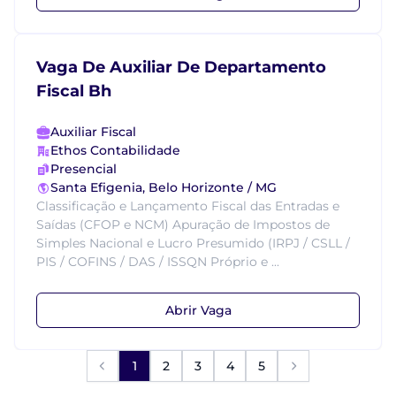
Vaga De Auxiliar De Departamento
Fiscal Bh
Auxiliar Fiscal
Ethos Contabilidade
Presencial
Santa Efigenia, Belo Horizonte / MG
Classificação e Lançamento Fiscal das Entradas e
Saídas (CFOP e NCM) Apuração de Impostos de
Simples Nacional e Lucro Presumido (IRPJ / CSLL /
PIS / COFINS / DAS / ISSQN Próprio e ...
Abrir Vaga
1
2
3
4
5