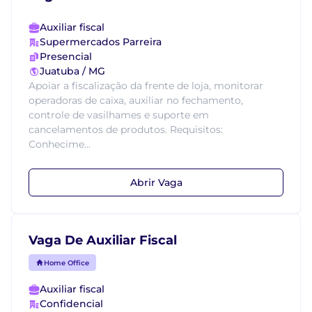
Auxiliar fiscal
Supermercados Parreira
Presencial
Juatuba / MG
Apoiar a fiscalização da frente de loja, monitorar
operadoras de caixa, auxiliar no fechamento,
controle de vasilhames e suporte em
cancelamentos de produtos. Requisitos:
Conhecime...
Abrir Vaga
Vaga De Auxiliar Fiscal
Home Office
Auxiliar fiscal
Confidencial