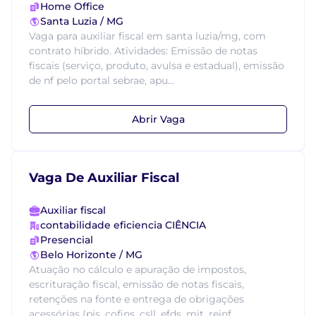
Home Office
Santa Luzia / MG
Vaga para auxiliar fiscal em santa luzia/mg, com
contrato híbrido. Atividades: Emissão de notas
fiscais (serviço, produto, avulsa e estadual), emissão
de nf pelo portal sebrae, apu...
Abrir Vaga
Vaga De Auxiliar Fiscal
Auxiliar fiscal
contabilidade eficiencia CIÊNCIA
Presencial
Belo Horizonte / MG
Atuação no cálculo e apuração de impostos,
escrituração fiscal, emissão de notas fiscais,
retenções na fonte e entrega de obrigações
acessórias (pis, cofins, csll, efds, mit, reinf...