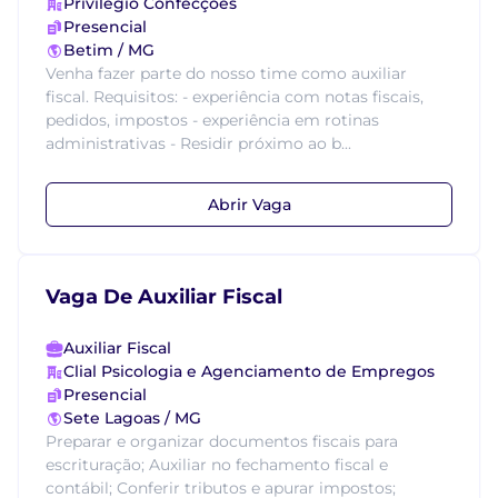
Privilégio Confecções
Presencial
Betim / MG
Venha fazer parte do nosso time como auxiliar
fiscal. Requisitos: - experiência com notas fiscais,
pedidos, impostos - experiência em rotinas
administrativas - Residir próximo ao b...
Abrir Vaga
Vaga De Auxiliar Fiscal
Auxiliar Fiscal
Clial Psicologia e Agenciamento de Empregos
Presencial
Sete Lagoas / MG
Preparar e organizar documentos fiscais para
escrituração; Auxiliar no fechamento fiscal e
contábil; Conferir tributos e apurar impostos;