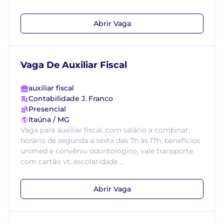
Abrir Vaga
Vaga De Auxiliar Fiscal
auxiliar fiscal
Contabilidade J. Franco
Presencial
Itaúna / MG
Vaga para auxiliar fiscal, com salário a combinar,
horário de segunda a sexta das 7h às 17h, benefícios
unimed e convênio odontológico, vale transporte
com cartão vt, escolaridade ...
Abrir Vaga