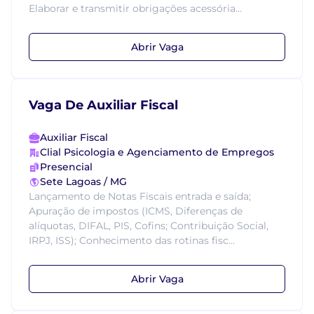
Elaborar e transmitir obrigações acessória...
Abrir Vaga
Vaga De Auxiliar Fiscal
Auxiliar Fiscal
Clial Psicologia e Agenciamento de Empregos
Presencial
Sete Lagoas / MG
Lançamento de Notas Fiscais entrada e saída;
Apuração de impostos (ICMS, Diferenças de
alíquotas, DIFAL, PIS, Cofins; Contribuição Social,
IRPJ, ISS); Conhecimento das rotinas fisc...
Abrir Vaga