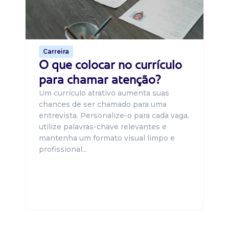
ca
o 
de 
Carreira
O que colocar no currículo
para chamar atenção?
Um currículo atrativo aumenta suas
chances de ser chamado para uma
entrevista. Personalize-o para cada vaga,
utilize palavras-chave relevantes e
mantenha um formato visual limpo e
profissional...