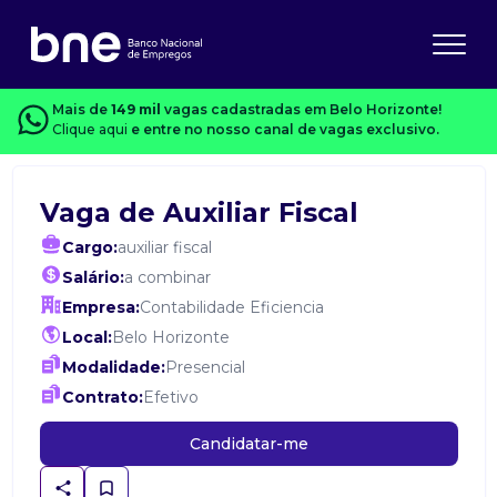
Mais de
149 mil
vagas cadastradas em Belo Horizonte!
Clique aqui
e entre no nosso canal de vagas exclusivo.
Vaga de Auxiliar Fiscal
Cargo:
auxiliar fiscal
Salário:
a combinar
Empresa:
Contabilidade Eficiencia
Local:
Belo Horizonte
Modalidade:
Presencial
Contrato:
Efetivo
Candidatar-me