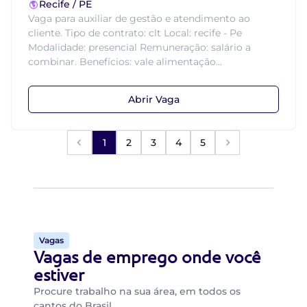
Recife / PE
Vaga para auxiliar de gestão e atendimento ao
cliente. Tipo de contrato: clt Local: recife - Pe
Modalidade: presencial Remuneração: salário a
combinar. Benefícios: vale alimentação...
Abrir Vaga
1
2
3
4
5
Vagas
Vagas de emprego onde você
estiver
Procure trabalho na sua área, em todos os
cantos do Brasil.