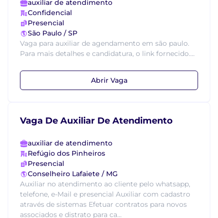
auxiliar de atendimento
Confidencial
Presencial
São Paulo / SP
Vaga para auxiliar de agendamento em são paulo.
Para mais detalhes e candidatura, o link fornecido....
Abrir Vaga
Vaga De Auxiliar De Atendimento
auxiliar de atendimento
Refúgio dos Pinheiros
Presencial
Conselheiro Lafaiete / MG
Auxiliar no atendimento ao cliente pelo whatsapp,
telefone, e-Mail e presencial Auxiliar com cadastro
através de sistemas Efetuar contratos para novos
associados e distrato para ca...