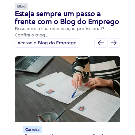
Blog
Esteja sempre um passo a
frente com o Blog do Emprego
Buscando a sua recolocação profissional?
Confira o blog…
Acesse o Blog do Emprego
Di
Di
B
O 
um
ca
o 
de 
Carreira