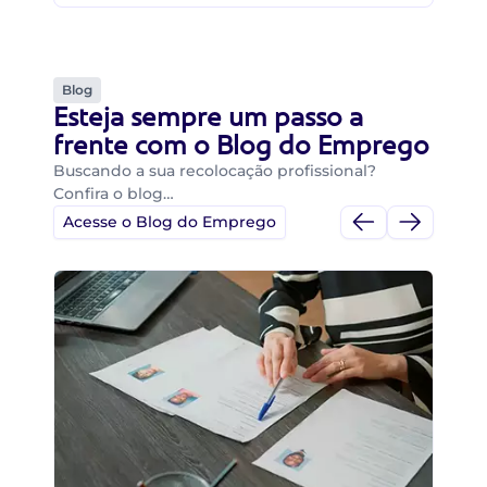
Blog
Esteja sempre um passo a
frente com o Blog do Emprego
Buscando a sua recolocação profissional?
Confira o blog…
Acesse o Blog do Emprego
Di
Di
B
O 
um
ca
o 
de 