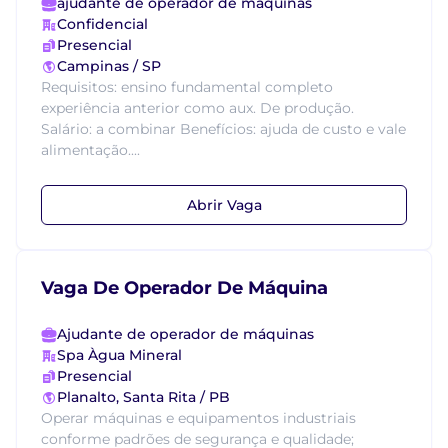
ajudante de operador de máquinas
Confidencial
Presencial
Campinas / SP
Requisitos: ensino fundamental completo
experiência anterior como aux. De produção.
Salário: a combinar Benefícios: ajuda de custo e vale
alimentação....
Abrir Vaga
Vaga De Operador De Máquina
Ajudante de operador de máquinas
Spa Àgua Mineral
Presencial
Planalto, Santa Rita / PB
Operar máquinas e equipamentos industriais
conforme padrões de segurança e qualidade;