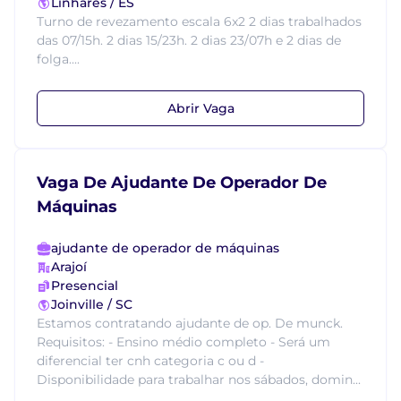
Linhares / ES
Turno de revezamento escala 6x2 2 dias trabalhados
das 07/15h. 2 dias 15/23h. 2 dias 23/07h e 2 dias de
folga....
Abrir Vaga
Vaga De Ajudante De Operador De
Máquinas
ajudante de operador de máquinas
Arajoí
Presencial
Joinville / SC
Estamos contratando ajudante de op. De munck.
Requisitos: - Ensino médio completo - Será um
diferencial ter cnh categoria c ou d -
Disponibilidade para trabalhar nos sábados, domin...