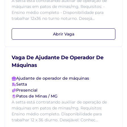
A setta está contratando auxiliar de operação de
máquinas em patos de minas/mg. Requisitos: -
Ensino médio completo - Disponibilidade para
trabalhar 12x36 no turno noturno. Desejá...
Abrir Vaga
Vaga De Ajudante De Operador De
Máquinas
Ajudante de operador de máquinas
Setta
Presencial
Patos de Minas / MG
A setta está contratando auxiliar de operação de
máquinas em patos de minas/mg. Requisitos:
Ensino médio completo. Disponibilidade para
trabalhar 12 x 36 diurno. Desejável: Conhec...