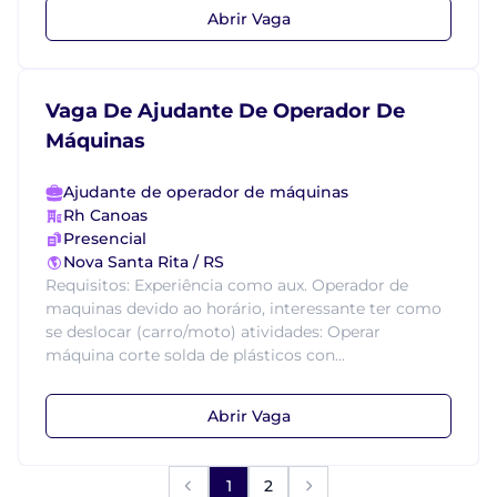
Abrir Vaga
Vaga De Ajudante De Operador De
Máquinas
Ajudante de operador de máquinas
Rh Canoas
Presencial
Nova Santa Rita / RS
Requisitos: Experiência como aux. Operador de
maquinas devido ao horário, interessante ter como
se deslocar (carro/moto) atividades: Operar
máquina corte solda de plásticos con...
Abrir Vaga
1
2