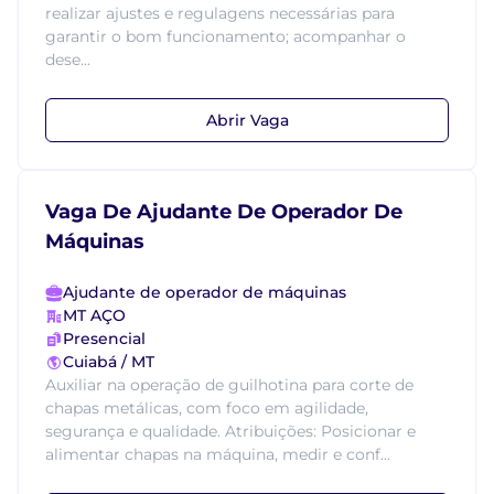
realizar ajustes e regulagens necessárias para
garantir o bom funcionamento; acompanhar o
dese...
Abrir Vaga
Vaga De Ajudante De Operador De
Máquinas
Ajudante de operador de máquinas
MT AÇO
Presencial
Cuiabá / MT
Auxiliar na operação de guilhotina para corte de
chapas metálicas, com foco em agilidade,
segurança e qualidade. Atribuições: Posicionar e
alimentar chapas na máquina, medir e conf...