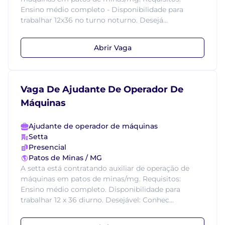
Ensino médio completo - Disponibilidade para
trabalhar 12x36 no turno noturno. Desejá...
Abrir Vaga
Vaga De Ajudante De Operador De
Máquinas
Ajudante de operador de máquinas
Setta
Presencial
Patos de Minas / MG
A setta está contratando auxiliar de operação de
máquinas em patos de minas/mg. Requisitos:
Ensino médio completo. Disponibilidade para
trabalhar 12 x 36 diurno. Desejável: Conhec...