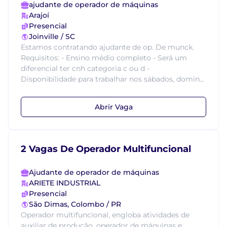
ajudante de operador de máquinas
Arajoí
Presencial
Joinville / SC
Estamos contratando ajudante de op. De munck.
Requisitos: - Ensino médio completo - Será um
diferencial ter cnh categoria c ou d -
Disponibilidade para trabalhar nos sábados, domin...
Abrir Vaga
2 Vagas De Operador Multifuncional
Ajudante de operador de máquinas
ARIETE INDUSTRIAL
Presencial
São Dimas, Colombo / PR
Operador multifuncional, engloba atividades de
auxiliar de produção, operador de máquinas e