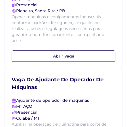
Presencial
Planalto, Santa Rita / PB
Operar máquinas e equipamentos industriais
conforme padrões de segurança e qualidade;
realizar ajustes e regulagens necessárias para
garantir o bom funcionamento; acompanhar o
dese...
Abrir Vaga
Vaga De Ajudante De Operador De
Máquinas
Ajudante de operador de máquinas
MT AÇO
Presencial
Cuiabá / MT
Auxiliar na operação de guilhotina para corte de