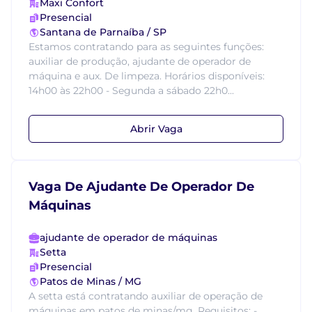
Maxi Confort
Presencial
Santana de Parnaíba / SP
Estamos contratando para as seguintes funções:
auxiliar de produção, ajudante de operador de
máquina e aux. De limpeza. Horários disponíveis:
14h00 às 22h00 - Segunda a sábado 22h0...
Abrir Vaga
Vaga De Ajudante De Operador De
Máquinas
ajudante de operador de máquinas
Setta
Presencial
Patos de Minas / MG
A setta está contratando auxiliar de operação de
máquinas em patos de minas/mg. Requisitos: -