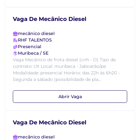
Vaga De Mecânico Diesel
mecânico diesel
RHF TALENTOS
Presencial
Muribeca / SE
Vaga Mecânico de frota diesel (cnh - D) Tipo de
contrato: clt Local: muribeca - Jaboatão/pe
Modalidade: presencial Horário: das 22h às 6h20 -
Segunda a sábado (possibilidade de pla...
Abrir Vaga
Vaga De Mecânico Diesel
mecânico diesel