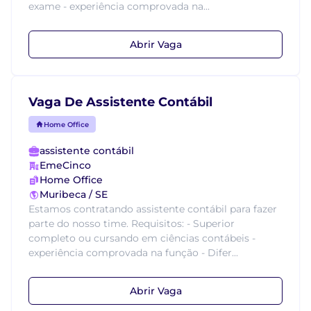
exame - experiência comprovada na...
Abrir Vaga
Vaga De Assistente Contábil
Home Office
assistente contábil
EmeCinco
Home Office
Muribeca / SE
Estamos contratando assistente contábil para fazer
parte do nosso time. Requisitos: - Superior
completo ou cursando em ciências contábeis -
experiência comprovada na função - Difer...
Abrir Vaga