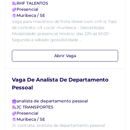
RHF TALENTOS
Presencial
Muribeca / SE
Vaga para mecânico de frota diesel com cnh d. Tipo
de contrato: clt Local: muribeca - Jaboatão/pe
Modalidade: presencial Horário: das 22h às 6h20 -
Segunda a sábado (possibilidade ...
Abrir Vaga
Vaga De Analista De Departamento
Pessoal
analista de departamento pessoal
JC TRANSPORTES
Presencial
Muribeca / SE
Jc contrata: analista de departamento pessoal