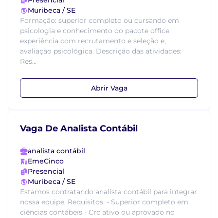
Presencial
Muribeca / SE
Formação: superior completo ou cursando em
psicologia e conhecimento do pacote office
experiência com recrutamento e seleção e,
avaliação psicológica. Descrição das atividades:
Res...
Abrir Vaga
Vaga De Analista Contábil
analista contábil
EmeCinco
Presencial
Muribeca / SE
Estamos contratando analista contábil para integrar
nossa equipe. Requisitos: - Superior completo em
ciências contábeis - Crc ativo ou aprovado no