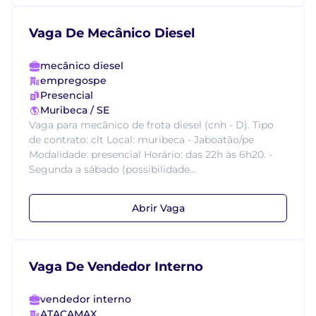
Vaga De Mecânico Diesel
mecânico diesel
empregospe
Presencial
Muribeca / SE
Vaga para mecânico de frota diesel (cnh - D). Tipo
de contrato: clt Local: muribeca - Jaboatão/pe
Modalidade: presencial Horário: das 22h às 6h20. -
Segunda a sábado (possibilidade...
Abrir Vaga
Vaga De Vendedor Interno
vendedor interno
ATACAMAX