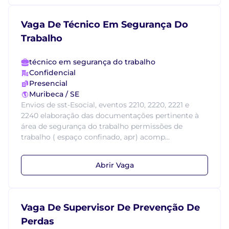
Vaga De Técnico Em Segurança Do
Trabalho
técnico em segurança do trabalho
Confidencial
Presencial
Muribeca / SE
Envios de sst-Esocial, eventos 2210, 2220, 2221 e
2240 elaboração das documentações pertinente à
área de segurança do trabalho permissões de
trabalho ( espaço confinado, apr) acomp...
Abrir Vaga
Vaga De Supervisor De Prevenção De
Perdas