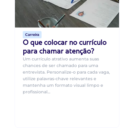
um
ca
o 
de 
Carreira
O que colocar no currículo
para chamar atenção?
Um currículo atrativo aumenta suas
chances de ser chamado para uma
entrevista. Personalize-o para cada vaga,
utilize palavras-chave relevantes e
mantenha um formato visual limpo e
profissional...