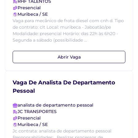
RHF TALENTOS
Presencial
Muribeca / SE
Vaga para mecânico de frota diesel com cnh d. Tipo
de contrato: clt Local: muribeca - Jaboatão/pe
Modalidade: presencial Horário: das 22h às 6h20 -
Segunda a sábado (possibilidade ...
Abrir Vaga
Vaga De Analista De Departamento
Pessoal
analista de departamento pessoal
JC TRANSPORTES
Presencial
Muribeca / SE
Jc contrata: analista de departamento pessoal
Responsabilidades: . Realizar processos de