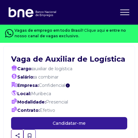
Vagas de emprego em todo Brasil!
Clique aqui
e entre no
nosso canal de vagas exclusivo.
Vaga de Auxiliar de Logística
Cargo:
auxiliar de logística
Salário:
a combinar
Empresa:
Confidencial
Local:
Muribeca
Modalidade:
Presencial
Contrato:
Efetivo
Candidatar-me