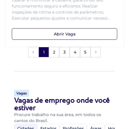
Operar e monitorar a caldeira, garantindo seu
funcionamento seguro e eficiente; Realizar
inspeções de rotina e controle de parâmetros;
Executar pequenos ajustes e comunicar necessi...
Abrir Vaga
1
2
3
4
5
Vagas
Vagas de emprego onde você
estiver
Procure trabalho na sua área, em todos os
cantos do Brasil.
Cidades
Estados
Profissões
Áreas
Home-Off