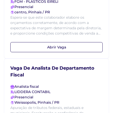
FGM - PLASTICOS EIRELI
Presencial
centro, Pinhais / PR
Espera-se que este colaborador elabore os
orçamentos corretamente, de acordo com a
expectativa de margem determinada pela diretoria,
e proporcione condições competitivas de venda a...
Abrir Vaga
Vaga De Analista De Departamento
Fiscal
Analista fiscal
LIDDERA CONTABIL
Presencial
Weissopolis, Pinhais / PR
Apuração de tributos federais, estaduais e