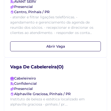
AVANT SERV
Presencial
Centro, Pinhais / PR
- atender e filtrar ligações telefônicas. -
agendamento e gerenciamento da agenda de
reunião dos sócios. - recepcionar e direcionar os
clientes ao atendimento. - responder os conta...
Abrir Vaga
Vaga De Cabelereira(O)
Cabeleireiro
Confidencial
Presencial
Alphaville Graciosa, Pinhais / PR
Instituto de beleza e estética localizado em
alphaville graciosa - pinhais / pr....