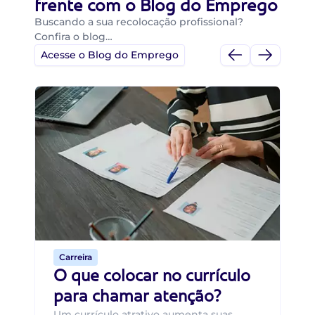
frente com o Blog do Emprego
Buscando a sua recolocação profissional?
Confira o blog…
Acesse o Blog do Emprego
Di
Di
B
O 
um
ca
o 
de 
Carreira
O que colocar no currículo
para chamar atenção?
Um currículo atrativo aumenta suas