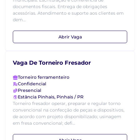
municipais. Escrituração e conferência de
documentos fiscais. Entrega de obrigações
acessórias. Atendimento e suporte aos clientes em
dem...
Abrir Vaga
Vaga De Torneiro Fresador
Torneiro ferramenteiro
Confidencial
Presencial
Estância Pinhais, Pinhais / PR
Torneiro fresador operar, preparar e regular torno
convencional na confecção de peças e dispositivos,
de acordo com projeto disponibilizado; usinagem
em fresa convencional; defi...