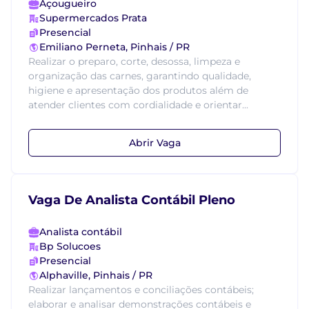
Açougueiro
Supermercados Prata
Presencial
Emiliano Perneta, Pinhais / PR
Realizar o preparo, corte, desossa, limpeza e
organização das carnes, garantindo qualidade,
higiene e apresentação dos produtos além de
atender clientes com cordialidade e orientar...
Abrir Vaga
Vaga De Analista Contábil Pleno
Analista contábil
Bp Solucoes
Presencial
Alphaville, Pinhais / PR
Realizar lançamentos e conciliações contábeis;
elaborar e analisar demonstrações contábeis e