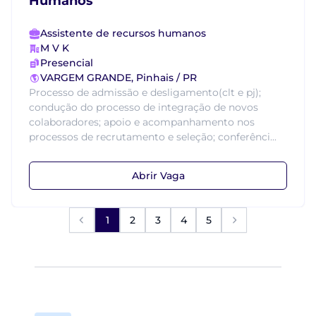
Humanos
Assistente de recursos humanos
M V K
Presencial
VARGEM GRANDE, Pinhais / PR
Processo de admissão e desligamento(clt e pj);
condução do processo de integração de novos
colaboradores; apoio e acompanhamento nos
processos de recrutamento e seleção; conferênci...
Abrir Vaga
1
2
3
4
5