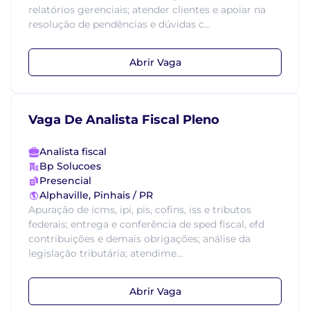
relatórios gerenciais; atender clientes e apoiar na
resolução de pendências e dúvidas c...
Abrir Vaga
Vaga De Analista Fiscal Pleno
Analista fiscal
Bp Solucoes
Presencial
Alphaville, Pinhais / PR
Apuração de icms, ipi, pis, cofins, iss e tributos
federais; entrega e conferência de sped fiscal, efd
contribuições e demais obrigações; análise da
legislação tributária; atendime...
Abrir Vaga