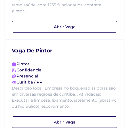
ramo saúde, com 1235 funcionários, contrata
pintor...
Abrir Vaga
Vaga De Pintor
Pintor
Confidencial
Presencial
Curitiba / PR
Descrição local: Empresa no boqueirão as obras são
em diversas regiões de curitiba. . Atividades:
Executar a limpeza, lixamento, jateamento (abrasivo
ou hidráulico), escovamento...
Abrir Vaga