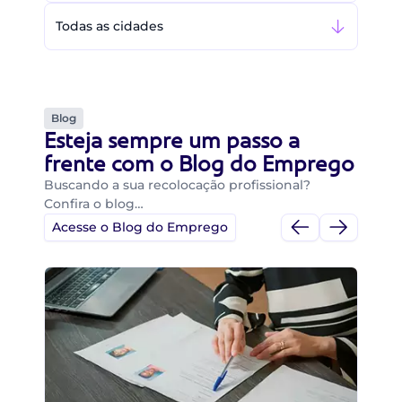
Todas as cidades
Blog
Esteja sempre um passo a
frente com o Blog do Emprego
Buscando a sua recolocação profissional?
Confira o blog…
Acesse o Blog do Emprego
Di
Di
B
O 
um
ca