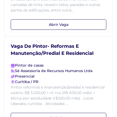
camadas de tinta, revestir tetos, paredes e outras
partes de edificações, entre outra...
Abrir Vaga
Vaga De Pintor- Reformas E
Manutenção/Predial E Residencial
Pintor de casas
Sé Assessoria de Recursos Humanos Ltda
Presencial
Curitiba / PR
Pintor reformas e manutenção/predial e residencial
salário: R$ 3.200,00 + vt +va (R$ 600,00 mês) +
bônus por assiduidade (r$200,00 mês) . Local:
Uberaba, curitiba. . Atividades: ...