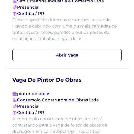
Sim Estearina Indústria e Comércio Ltda
Presencial
Curitiba / PR
Pintar superfícies internas e externas, raspando,
lixando e cobrindo com uma ou mais camadas de
tinta, revestir tetos, paredes e outras partes de
edificações. Trabalhar segundo as ...
Abrir Vaga
Vaga De Pintor De Obras
pintor de obras
Contersolo Construtora de Obras Ltda
Presencial
Curitiba / PR
A contersolo construtora de obras ltda está
contratando para a vaga de feitor de obras de
drenagem em palmitópolis/pr. Requisitos: