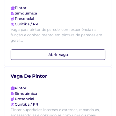
Pintor
Simquimica
Presencial
Curitiba / PR
Vaga para pintor de parede, com experiência na
função e conhecimento em pintura de paredes em
geral....
Abrir Vaga
Vaga De Pintor
Pintor
Simquimica
Presencial
Curitiba / PR
Pintar superfícies internas e externas, rapando as,
amassando as e cobrindo as com uma ou mais