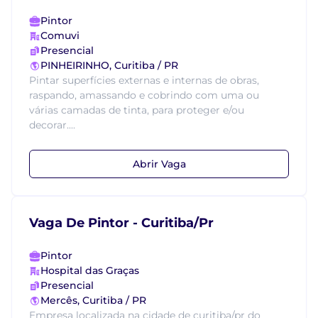
Pintor
Comuvi
Presencial
PINHEIRINHO, Curitiba / PR
Pintar superfícies externas e internas de obras,
raspando, amassando e cobrindo com uma ou
várias camadas de tinta, para proteger e/ou
decorar....
Abrir Vaga
Vaga De Pintor - Curitiba/Pr
Pintor
Hospital das Graças
Presencial
Mercês, Curitiba / PR
Empresa localizada na cidade de curitiba/pr do