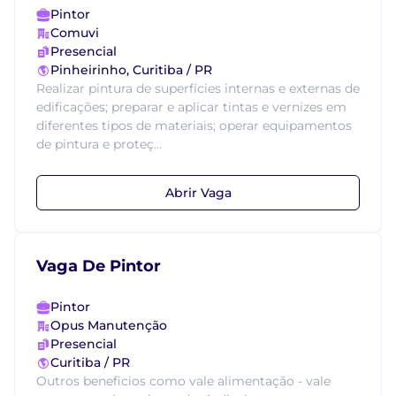
Pintor
Comuvi
Presencial
Pinheirinho, Curitiba / PR
Realizar pintura de superfícies internas e externas de
edificações; preparar e aplicar tintas e vernizes em
diferentes tipos de materiais; operar equipamentos
de pintura e proteç...
Abrir Vaga
Vaga De Pintor
Pintor
Opus Manutenção
Presencial
Curitiba / PR
Outros beneficios como vale alimentação - vale