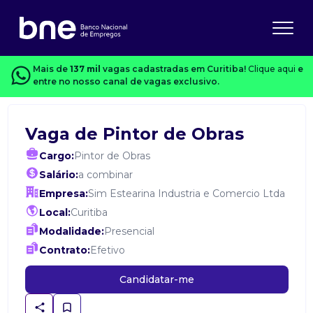
Mais de
137 mil
vagas cadastradas em Curitiba!
Clique aqui
e
entre no nosso canal de vagas exclusivo.
Vaga de Pintor de Obras
Cargo:
Pintor de Obras
Salário:
a combinar
Empresa:
Sim Estearina Industria e Comercio Ltda
Local:
Curitiba
Modalidade:
Presencial
Contrato:
Efetivo
Candidatar-me