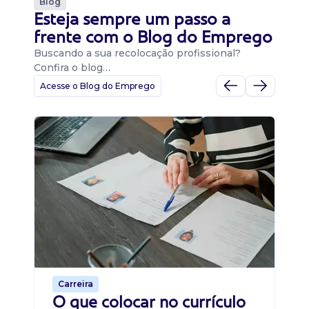
Blog
Esteja sempre um passo a
frente com o Blog do Emprego
Buscando a sua recolocação profissional?
Confira o blog…
Acesse o Blog do Emprego
D
Di
B
O 
um
ca
o 
de 
Carreira
O que colocar no currículo