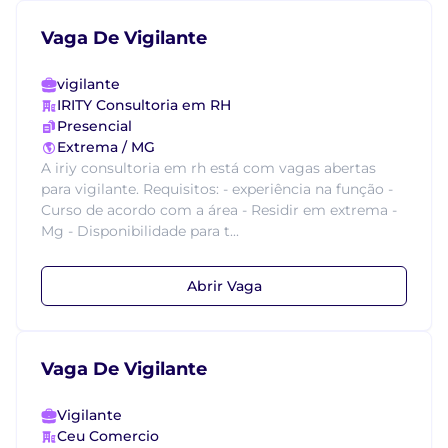
Vaga De Vigilante
vigilante
IRITY Consultoria em RH
Presencial
Extrema / MG
A iriy consultoria em rh está com vagas abertas
para vigilante. Requisitos: - experiência na função -
Curso de acordo com a área - Residir em extrema -
Mg - Disponibilidade para t...
Abrir Vaga
Vaga De Vigilante
Vigilante
Ceu Comercio