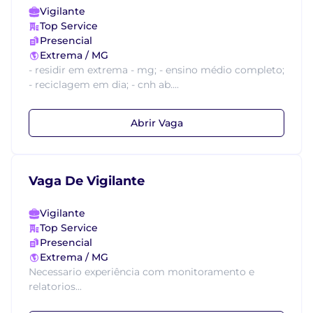
Vigilante
Top Service
Presencial
Extrema / MG
- residir em extrema - mg; - ensino médio completo;
- reciclagem em dia; - cnh ab....
Abrir Vaga
Vaga De Vigilante
Vigilante
Top Service
Presencial
Extrema / MG
Necessario experiência com monitoramento e
relatorios...