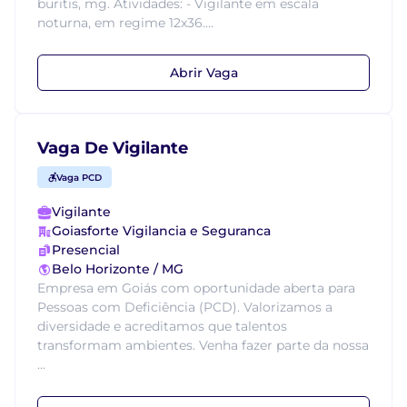
buritis, mg. Atividades: - Vigilante em escala
noturna, em regime 12x36....
Abrir Vaga
Vaga De Vigilante
Vaga PCD
Vigilante
Goiasforte Vigilancia e Seguranca
Presencial
Belo Horizonte / MG
Empresa em Goiás com oportunidade aberta para
Pessoas com Deficiência (PCD). Valorizamos a
diversidade e acreditamos que talentos
transformam ambientes. Venha fazer parte da nossa
...