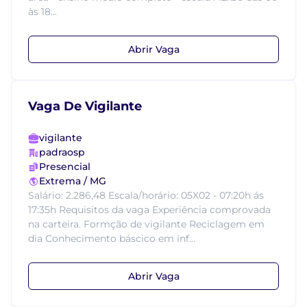
às 18...
Abrir Vaga
Vaga De Vigilante
vigilante
padraosp
Presencial
Extrema / MG
Salário: 2.286,48 Escala/horário: 05X02 - 07:20h ás
17:35h Requisitos da vaga Experiência comprovada
na carteira. Formção de vigilante Reciclagem em
dia Conhecimento báscico em inf...
Abrir Vaga