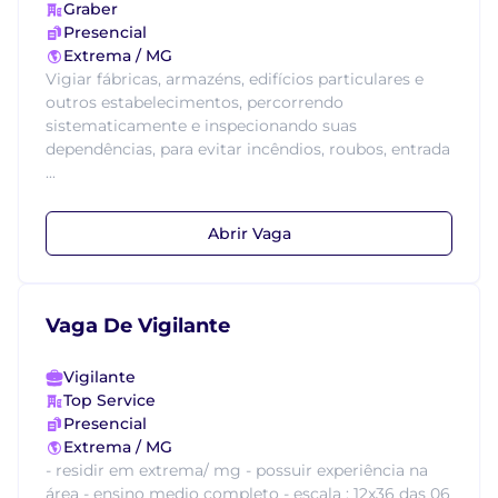
Graber
Presencial
Extrema / MG
Vigiar fábricas, armazéns, edifícios particulares e
outros estabelecimentos, percorrendo
sistematicamente e inspecionando suas
dependências, para evitar incêndios, roubos, entrada
...
Abrir Vaga
Vaga De Vigilante
Vigilante
Top Service
Presencial
Extrema / MG
- residir em extrema/ mg - possuir experiência na
área - ensino medio completo - escala : 12x36 das 06