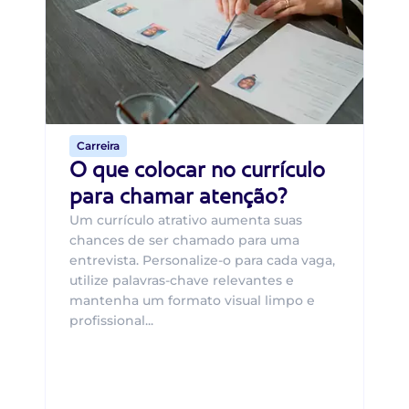
O 
um
ca
o 
de 
Carreira
O que colocar no currículo
para chamar atenção?
Um currículo atrativo aumenta suas
chances de ser chamado para uma
entrevista. Personalize-o para cada vaga,
utilize palavras-chave relevantes e
mantenha um formato visual limpo e
profissional...