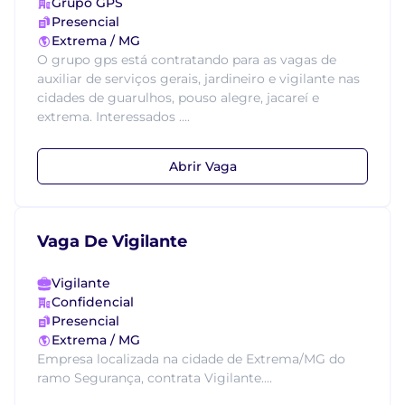
Grupo GPS
Presencial
Extrema / MG
O grupo gps está contratando para as vagas de
auxiliar de serviços gerais, jardineiro e vigilante nas
cidades de guarulhos, pouso alegre, jacareí e
extrema. Interessados ....
Abrir Vaga
Vaga De Vigilante
Vigilante
Confidencial
Presencial
Extrema / MG
Empresa localizada na cidade de Extrema/MG do
ramo Segurança, contrata Vigilante....