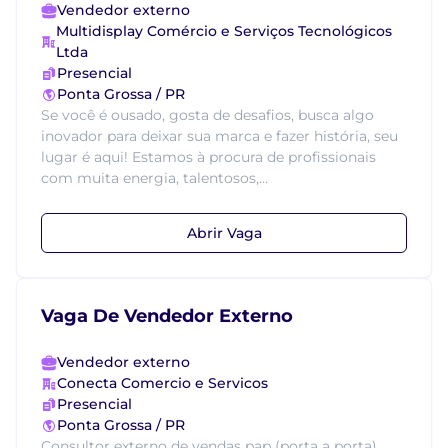
Vendedor externo
Multidisplay Comércio e Serviços Tecnológicos
Ltda
Presencial
Ponta Grossa / PR
Se você é ousado, gosta de desafios, busca algo
inovador para deixar sua marca e fazer história, seu
lugar é aqui! Estamos à procura de profissionais
com muita energia, talentosos,...
Abrir Vaga
Vaga De Vendedor Externo
Vendedor externo
Conecta Comercio e Servicos
Presencial
Ponta Grossa / PR
Consultor externo de vendas pap (porta a porta)