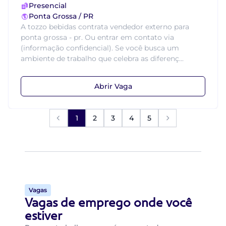
Presencial
Ponta Grossa / PR
A tozzo bebidas contrata vendedor externo para
ponta grossa - pr. Ou entrar em contato via
(informação confidencial). Se você busca um
ambiente de trabalho que celebra as diferenç...
Abrir Vaga
1
2
3
4
5
Vagas
Vagas de emprego onde você
estiver