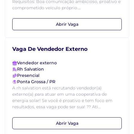
Requisitos: Boa comunicação ambicioso, proativo e
comprometido veículo próprio....
Abrir Vaga
Vaga De Vendedor Externo
Vendedor externo
Rh Salvation
Presencial
Ponta Grossa / PR
A rh salvation está recrutando vendedor(a)
externo(a) para atuar em uma cooperativa de
energia solar! Se você é proativo e tem foco em
resultados, essa vaga pode ser sua! ?? Ati...
Abrir Vaga