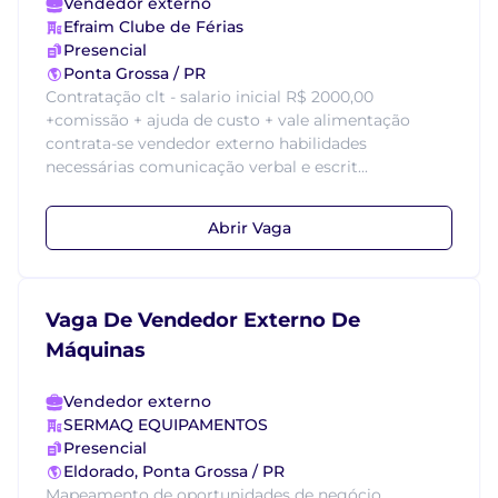
Vendedor externo
Efraim Clube de Férias
Presencial
Ponta Grossa / PR
Contratação clt - salario inicial R$ 2000,00
+comissão + ajuda de custo + vale alimentação
contrata-se vendedor externo habilidades
necessárias comunicação verbal e escrit...
Abrir Vaga
Vaga De Vendedor Externo De
Máquinas
Vendedor externo
SERMAQ EQUIPAMENTOS
Presencial
Eldorado, Ponta Grossa / PR
Mapeamento de oportunidades de negócio