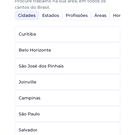
Procure trabalho na sua área, em todos os
cantos do Brasil.
Cidades
Estados
Profissões
Áreas
Home-Off
Curitiba
Belo Horizonte
São José dos Pinhais
Joinville
Campinas
São Paulo
Salvador