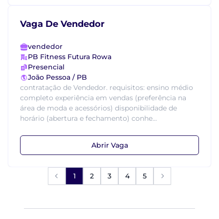
Vaga De Vendedor
vendedor
PB Fitness Futura Rowa
Presencial
João Pessoa / PB
contratação de Vendedor. requisitos: ensino médio
completo experiência em vendas (preferência na
área de moda e acessórios) disponibilidade de
horário (abertura e fechamento) conhe...
Abrir Vaga
1
2
3
4
5