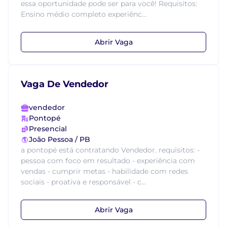
essa oportunidade pode ser para você! Requisitos:
Ensino médio completo experiênc...
Abrir Vaga
Vaga De Vendedor
vendedor
Pontopé
Presencial
João Pessoa / PB
a pontopé está contratando Vendedor. requisitos: -
pessoa com foco em resultado - experiência com
vendas - cumprir metas - habilidade com redes
sociais - proativa e responsável - c...
Abrir Vaga