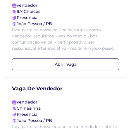
vendedor
ILY Choices
Presencial
João Pessoa / PB
faça parte da nossa equipe de roupas como
Vendedor. requisitos: - ensino médio - boa
comunicação verbal - perfil proativo, ser
responsável e ter iniciativa - residir em joão pesso...
Abrir Vaga
Vaga De Vendedor
vendedor
Chinesinha
Presencial
João Pessoa / PB
faça parte da nossa equipe como Vendedor. sobre a