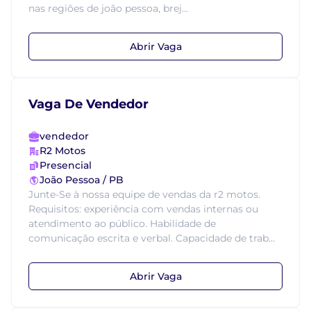
nas regiões de joão pessoa, brej...
Abrir Vaga
Vaga De Vendedor
vendedor
R2 Motos
Presencial
João Pessoa / PB
Junte-Se à nossa equipe de vendas da r2 motos.
Requisitos: experiência com vendas internas ou
atendimento ao público. Habilidade de
comunicação escrita e verbal. Capacidade de trab...
Abrir Vaga