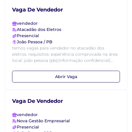
Vaga De Vendedor
vendedor
Atacadão dos Eletros
Presencial
João Pessoa / PB
temos vagas para vendedor no atacadão dos
eletros. requisitos: experiência comprovada na área
local: joão pessoa (pb)(informação confidencial)...
Abrir Vaga
Vaga De Vendedor
vendedor
Nova Gestão Empresarial
Presencial