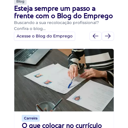
Blog
Esteja sempre um passo a
frente com o Blog do Emprego
Buscando a sua recolocação profissional?
Confira o blog…
Acesse o Blog do Emprego
Di
Di
B
O 
um
ca
o 
de 
Carreira
O que colocar no currículo