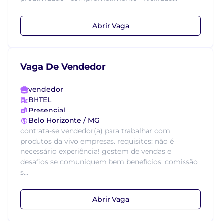
Abrir Vaga
Vaga De Vendedor
vendedor
BHTEL
Presencial
Belo Horizonte / MG
contrata-se vendedor(a) para trabalhar com
produtos da vivo empresas. requisitos: não é
necessário experiência! gostem de vendas e
desafios se comuniquem bem benefícios: comissão
s...
Abrir Vaga