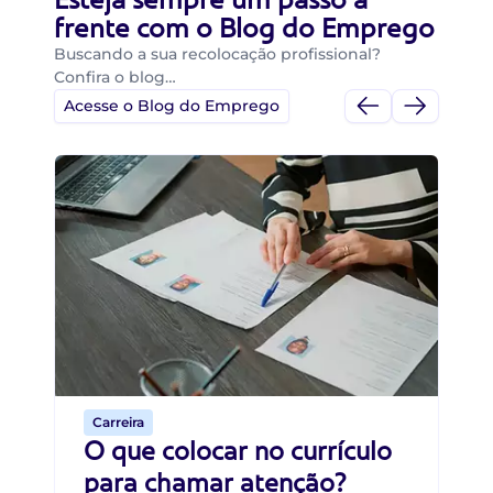
frente com o Blog do Emprego
Buscando a sua recolocação profissional?
Confira o blog…
Acesse o Blog do Emprego
Di
Di
B
O 
um
ca
o 
de 
Carreira
O que colocar no currículo
para chamar atenção?