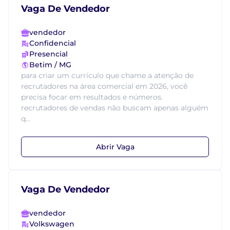
Vaga De Vendedor
vendedor
Confidencial
Presencial
Betim / MG
para criar um currículo que chame a atenção de
recrutadores na área comercial em 2026, você
precisa focar em resultados e números.
recrutadores de vendas não buscam apenas alguém
q...
Abrir Vaga
Vaga De Vendedor
vendedor
Volkswagen