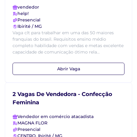
vendedor
help!
Presencial
Ibirité / MG
Vaga clt para trabalhar em uma das 50 maiores
franquias do brasil. Requisitos ensino médio
completo habilidade com vendas e metas excelente
capacidade de comunicação ótimo rela...
Abrir Vaga
2 Vagas De Vendedora - Confecção
Feminina
Vendedor em comércio atacadista
MAGNA FLOR
Presencial
CENTRO, Ibirité / MG