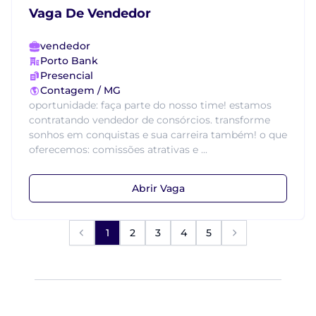
Vaga De Vendedor
vendedor
Porto Bank
Presencial
Contagem / MG
oportunidade: faça parte do nosso time! estamos
contratando vendedor de consórcios. transforme
sonhos em conquistas e sua carreira também! o que
oferecemos: comissões atrativas e ...
Abrir Vaga
1
2
3
4
5