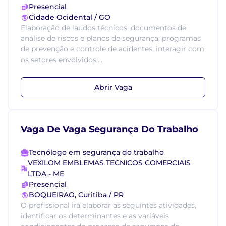
Presencial
Cidade Ocidental / GO
Elaboração de laudos técnicos, documentos de
análise de riscos e planos de segurança; programas
de prevenção e controle de acidentes; interagir com
os setores envolvidos;...
Abrir Vaga
Vaga De Vaga Segurança Do Trabalho
Tecnólogo em segurança do trabalho
VEXILOM EMBLEMAS TECNICOS COMERCIAIS
LTDA - ME
Presencial
BOQUEIRAO, Curitiba / PR
O profissional irá elaborar as seguintes atividades,
identificar os determinantes e as variáveis