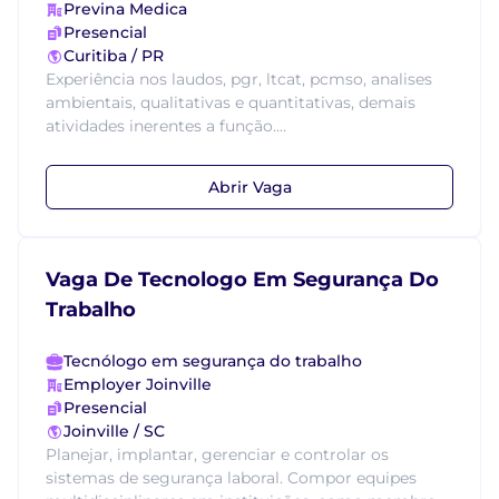
Previna Medica
Presencial
Curitiba / PR
Experiência nos laudos, pgr, ltcat, pcmso, analises
ambientais, qualitativas e quantitativas, demais
atividades inerentes a função....
Abrir Vaga
Vaga De Tecnologo Em Segurança Do
Trabalho
Tecnólogo em segurança do trabalho
Employer Joinville
Presencial
Joinville / SC
Planejar, implantar, gerenciar e controlar os
sistemas de segurança laboral. Compor equipes