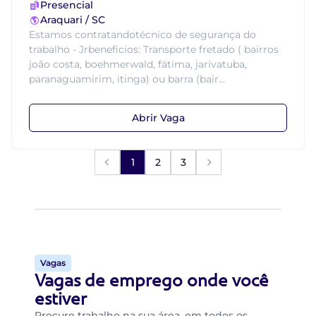
Presencial
Araquari / SC
Estamos contratandotécnico de segurança do
trabalho - Jrbeneficios: Transporte fretado ( bairros
joão costa, boehmerwald, fátima, jarivatuba,
paranaguamirim, itinga) ou barra (bair...
Abrir Vaga
1
2
3
Vagas
Vagas de emprego onde você
estiver
Procure trabalho na sua área, em todos os