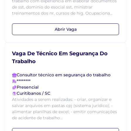
trabalho com experiência em elaborar documentos
de sst, dominio do esocial sst, ministrar
treinamentos dos nr, cursos de hig. Ocupaciona...
Abrir Vaga
Vaga De Técnico Em Segurança Do
Trabalho
Consultor técnico em segurança do trabalho
********
Presencial
Curitibanos / SC
Atividades a serem realizadas: - criar, organizar e
salvar arquivos em pastas cpj (sistema jurídico); -
alimentar planilhas de excel; - emitir comunicações
de acidente de trabalho...