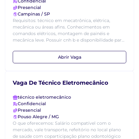
Confidencial
Presencial
Campinas / SP
Requisitos: técnico em mecatrônica, elétrica,
mecânica ou áreas afins. Conhecimentos em
comandos elétricos, montagem de painéis e
mecânica leve. Possuir cnh b e disponibilidade par...
Abrir Vaga
Vaga De Técnico Eletromecânico
técnico eletromecânico
Confidencial
Presencial
Pouso Alegre / MG
O que oferecemos: Salário compatível com o
mercado, vale transporte, refeitório no local plano
de saúde com coparticipação plano odontológico