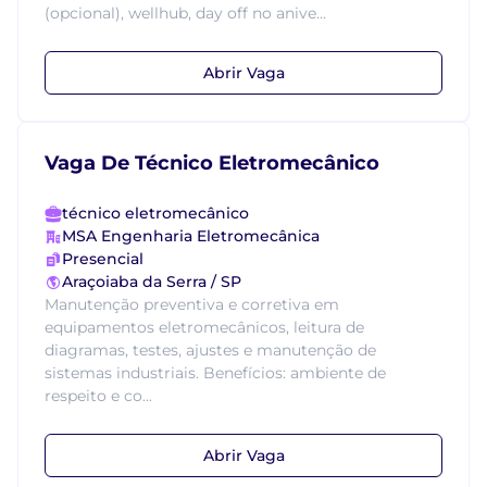
(opcional), wellhub, day off no anive...
Abrir Vaga
Vaga De Técnico Eletromecânico
técnico eletromecânico
MSA Engenharia Eletromecânica
Presencial
Araçoiaba da Serra / SP
Manutenção preventiva e corretiva em
equipamentos eletromecânicos, leitura de
diagramas, testes, ajustes e manutenção de
sistemas industriais. Benefícios: ambiente de
respeito e co...
Abrir Vaga