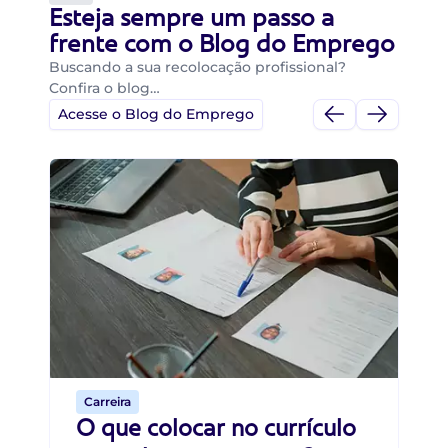
Esteja sempre um passo a
frente com o Blog do Emprego
Buscando a sua recolocação profissional?
Confira o blog…
Acesse o Blog do Emprego
Di
Di
B
O 
um
ca
o 
de 
Carreira
O que colocar no currículo