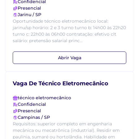
Confidencial
Presencial
Jarinu / SP
Oportunidade técnico eletromecânico local:
jarinu/sp horário: 2 e 3 turno turno b: 14h00 às 22h20
turno c: 22h00 às 06h00 contratação: efetivo clt
salário: pretensão salarial princ...
Abrir Vaga
Vaga De Técnico Eletromecânico
técnico eletromecânico
Confidencial
Presencial
Campinas / SP
Requisitos: superior completo em engenharia
mecânica ou mecatrônica (industrial). Residir em
paulínia, sumaré ou hortolândia. Habilidade em