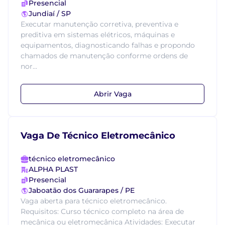
Presencial
Jundiaí / SP
Executar manutenção corretiva, preventiva e
preditiva em sistemas elétricos, máquinas e
equipamentos, diagnosticando falhas e propondo
chamados de manutenção conforme ordens de
nor...
Abrir Vaga
Vaga De Técnico Eletromecânico
técnico eletromecânico
ALPHA PLAST
Presencial
Jaboatão dos Guararapes / PE
Vaga aberta para técnico eletromecânico.
Requisitos: Curso técnico completo na área de
mecânica ou eletromecânica Atividades: Executar