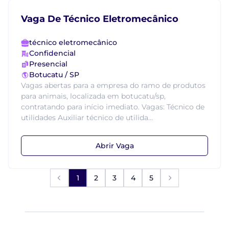
Vaga De Técnico Eletromecânico
técnico eletromecânico
Confidencial
Presencial
Botucatu / SP
Vagas abertas para a empresa do ramo de produtos
para animais, localizada em botucatu/sp,
contratando para início imediato. Vagas: Técnico de
utilidades Auxiliar técnico de utilida...
Abrir Vaga
1
2
3
4
5