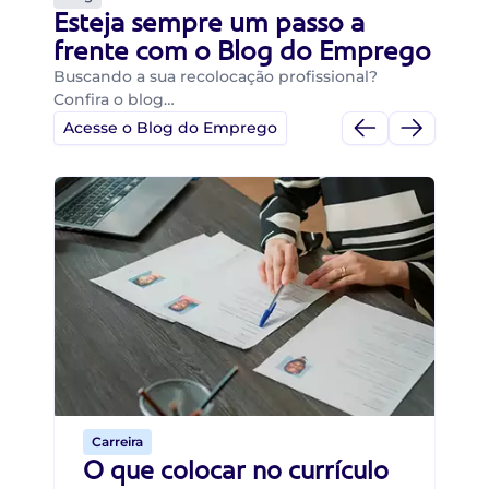
Esteja sempre um passo a
frente com o Blog do Emprego
Buscando a sua recolocação profissional?
Confira o blog…
Acesse o Blog do Emprego
Di
Di
B
O 
um
ca
o 
de 
Carreira
O que colocar no currículo