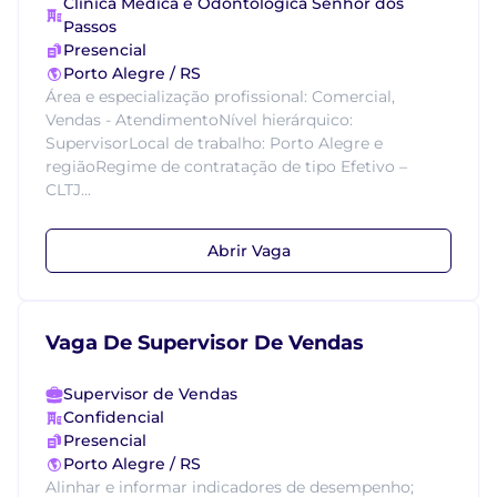
Clinica Medica e Odontológica Senhor dos
Passos
Presencial
Porto Alegre / RS
Área e especialização profissional: Comercial,
Vendas - AtendimentoNível hierárquico:
SupervisorLocal de trabalho: Porto Alegre e
regiãoRegime de contratação de tipo Efetivo –
CLTJ...
Abrir Vaga
Vaga De Supervisor De Vendas
Supervisor de Vendas
Confidencial
Presencial
Porto Alegre / RS
Alinhar e informar indicadores de desempenho;