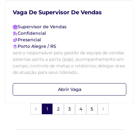
Vaga De Supervisor De Vendas
Supervisor de Vendas
Confidencial
Presencial
Porto Alegre / RS
será o responsável pela gestão de equipe de vendas
externas porta a porta (pap); acompanhamento em
campo; controle de metas e relatórios; delegar área
de atuação para seus liderado...
Abrir Vaga
1
2
3
4
5