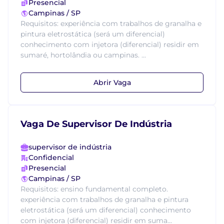
Presencial
Campinas / SP
Requisitos: experiência com trabalhos de granalha e
pintura eletrostática (será um diferencial)
conhecimento com injetora (diferencial) residir em
sumaré, hortolândia ou campinas. ...
Abrir Vaga
Vaga De Supervisor De Indústria
supervisor de indústria
Confidencial
Presencial
Campinas / SP
Requisitos: ensino fundamental completo.
experiência com trabalhos de granalha e pintura
eletrostática (será um diferencial) conhecimento
com injetora (diferencial) residir em suma...