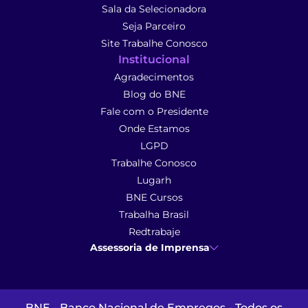
Sala da Selecionadora
Seja Parceiro
Site Trabalhe Conosco
Institucional
Agradecimentos
Blog do BNE
Fale com o Presidente
Onde Estamos
LGPD
Trabalhe Conosco
Lugarh
BNE Cursos
Trabalha Brasil
Redtrabaje
Assessoria de Imprensa
Ana Cunha
- Assessoria de Imprensa
imprensa@anacunhacomunicacao.com.br
(41) 9 9102-1413
BNE - Banco Nacional de Empregos - Todos os