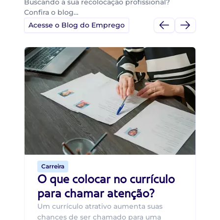
Buscando a sua recolocação profissional?
Confira o blog…
Acesse o Blog do Emprego
Di
Di
B
O 
um
ca
o 
de 
Carreira
O que colocar no currículo
para chamar atenção?
Um currículo atrativo aumenta suas
chances de ser chamado para uma