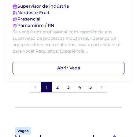
Supervisor de indústria
Nordeste Fruit
Presencial
Parnamirim / RN
Se você é um profissional com experiência em
supervisão de processos industriais, liderança de
equipes e foco em resultados, essa oportunidade é
para você! Requisitos: Experiência ...
Abrir Vaga
1
2
3
4
5
Vagas