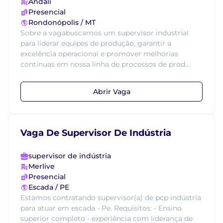
Andali
Presencial
Rondonópolis / MT
Sobre a vagabuscamos um supervisor industrial
para liderar equipes de produção, garantir a
excelência operacional e promover melhorias
contínuas em nossa linha de processos de prod...
Abrir Vaga
Vaga De Supervisor De Indústria
supervisor de indústria
Merlive
Presencial
Escada / PE
Estamos contratando supervisor(a) de pcp indústria
para atuar em escada - Pe. Requisitos: - Ensino
superior completo - experiência com liderança de