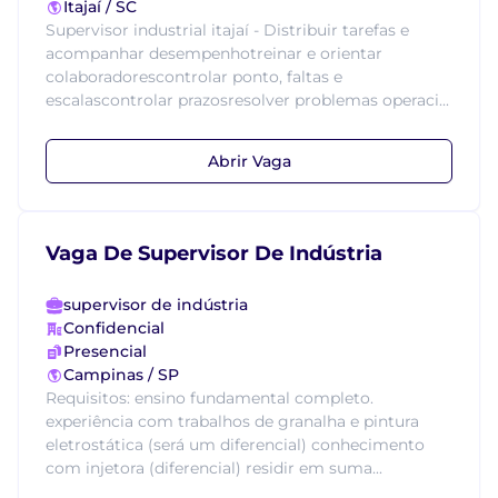
Itajaí / SC
Supervisor industrial itajaí - Distribuir tarefas e
acompanhar desempenhotreinar e orientar
colaboradorescontrolar ponto, faltas e
escalascontrolar prazosresolver problemas operaci...
Abrir Vaga
Vaga De Supervisor De Indústria
supervisor de indústria
Confidencial
Presencial
Campinas / SP
Requisitos: ensino fundamental completo.
experiência com trabalhos de granalha e pintura
eletrostática (será um diferencial) conhecimento
com injetora (diferencial) residir em suma...