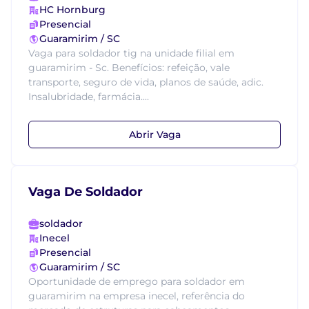
HC Hornburg
Presencial
Guaramirim / SC
Vaga para soldador tig na unidade filial em
guaramirim - Sc. Benefícios: refeição, vale
transporte, seguro de vida, planos de saúde, adic.
Insalubridade, farmácia....
Abrir Vaga
Vaga De Soldador
soldador
Inecel
Presencial
Guaramirim / SC
Oportunidade de emprego para soldador em
guaramirim na empresa inecel, referência do