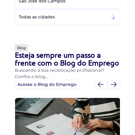
São José dos Campos
Todas as cidades
Blog
Esteja sempre um passo a
frente com o Blog do Emprego
Buscando a sua recolocação profissional?
Confira o blog…
Acesse o Blog do Emprego
Di
Di
B
O 