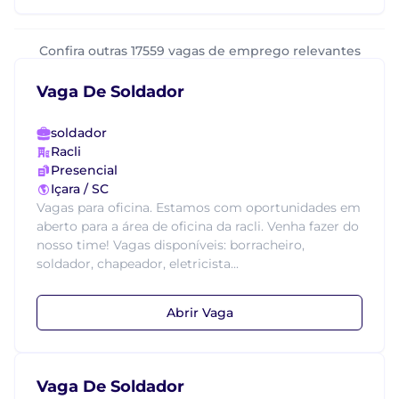
Confira outras 17559 vagas de emprego relevantes
Vaga De Soldador
soldador
Racli
Presencial
Içara / SC
Vagas para oficina. Estamos com oportunidades em
aberto para a área de oficina da racli. Venha fazer do
nosso time! Vagas disponíveis: borracheiro,
soldador, chapeador, eletricista...
Abrir Vaga
Vaga De Soldador