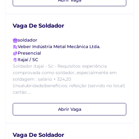
Vaga De Soldador
soldador
Veber Indústria Metal Mecânica Ltda.
Presencial
Itajaí / SC
Soldador itajaí - Sc - Requisitos: experiência
comprovada como soldador, especialmente em
soldagem : salário + 324,20
(insalubridade)benefícios: refeição (servido no local)
cartão ...
Abrir Vaga
Vaga De Soldador