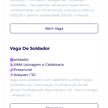
Soldador / montador navegantes - Soldador/
montador - Navegantes necessário experiência
conhecimento em ferramentas manuais e elétrica
3250,00 + prêmio assiduidade 200,00 + insalub...
Abrir Vaga
Vaga De Soldador
soldador
SIMA Usinagem e Caldeiraria
Presencial
Araquari / SC
Vaga para soldador com experiência.(Informação
Confidencial) (Informação Confidencial) Email:
(Email Confidencial) Rua mônaco, 60 - Bairro itinga
- Araquari-Sc....