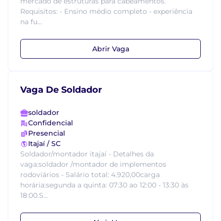
mercado de estruturas para cabeamentos.
Requisitos: - Ensino médio completo - experiência
na fu...
Abrir Vaga
Vaga De Soldador
soldador
Confidencial
Presencial
Itajaí / SC
Soldador/montador itajaí - Detalhes da
vaga:soldador /montador de implementos
rodoviários - Salário total: 4.920,00carga
horária:segunda a quinta: 07:30 ao 12:00 - 13:30 às
18:00.S...