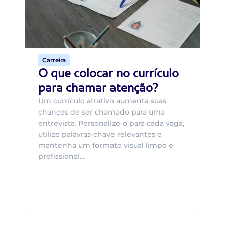
um
ca
o 
de 
Carreira
O que colocar no currículo
para chamar atenção?
Um currículo atrativo aumenta suas
chances de ser chamado para uma
entrevista. Personalize-o para cada vaga,
utilize palavras-chave relevantes e
mantenha um formato visual limpo e
profissional...