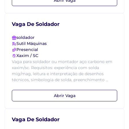
Abrir Vaga
Vaga De Soldador
soldador
Sutil Máquinas
Presencial
Xaxim / SC
Vaga para soldador ou montador aço carbono em
xaxim/sc. Requisitos: experiência com solda
mig/mag, leitura e interpretação de desenhos
técnicos, simbologia de solda, preenchimento ...
Abrir Vaga
Vaga De Soldador