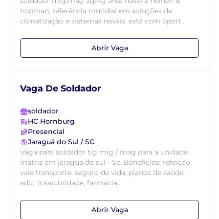
soldador mig/mag 3g/4g área naval a heinen &
hopman, referência mundial em soluções de
climatização e sistemas navais, está com oport...
Abrir Vaga
Vaga De Soldador
soldador
HC Hornburg
Presencial
Jaraguá do Sul / SC
Vaga para soldador tig mig / mag para a unidade
matriz em jaraguá do sul - Sc. Benefícios: refeição,
vale transporte, seguro de vida, planos de saúde,
adic. Insalubridade, farmácia...
Abrir Vaga