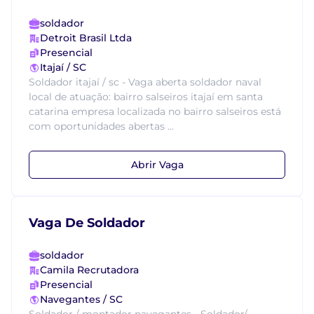
soldador
Detroit Brasil Ltda
Presencial
Itajaí / SC
Soldador itajaí / sc - Vaga aberta soldador naval
local de atuação: bairro salseiros itajaí em santa
catarina empresa localizada no bairro salseiros está
com oportunidades abertas ...
Abrir Vaga
Vaga De Soldador
soldador
Camila Recrutadora
Presencial
Navegantes / SC