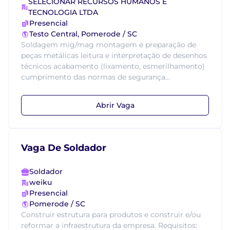
SELECIONAR RECURSOS HUMANOS E
TECNOLOGIA LTDA
Presencial
Testo Central, Pomerode / SC
Soldagem mig/mag montagem e preparação de
peças metálicas leitura e interpretação de desenhos
técnicos acabamento (lixamento, esmerilhamento)
cumprimento das normas de segurança...
Abrir Vaga
Vaga De Soldador
Soldador
weiku
Presencial
Pomerode / SC
Construir estrutura para produtos e construir e/ou
reformar a infraestrutura da empresa. Requisitos: